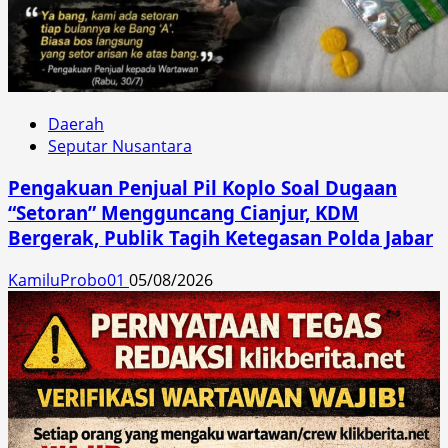
Daerah
Seputar Nusantara
Pengakuan Penjual Pil Koplo Soal Dugaan
“Setoran” Mengguncang Cianjur, KDM
Bergerak, Publik Tagih Ketegasan Polda Jabar
KamiluProbo01
05/08/2026