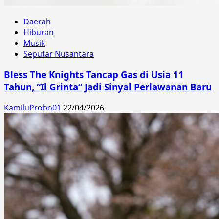
Daerah
Hiburan
Musik
Seputar Nusantara
Bless The Knights Tancap Gas di Usia 11
Tahun, “Il Grinta” Jadi Sinyal Perlawanan Baru
KamiluProbo01
22/04/2026