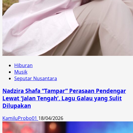
Hiburan
Musik
Seputar Nusantara
Nadzira Shafa “Tampar” Perasaan Pendengar
Lewat ‘Jalan Tengah’, Lagu Galau yang Sulit
Dilupakan
KamiluProbo01
18/04/2026