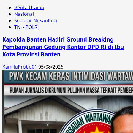
Berita Utama
Nasional
Seputar Nusantara
TNI - POLRI
Kapolda Banten Hadiri Ground Breaking
Pembangunan Gedung Kantor DPD RI di Ibu
Kota Provinsi Banten
KamiluProbo01
05/08/2026