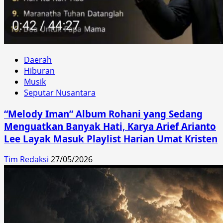
Daerah
Hiburan
Musik
Seputar Nusantara
“Melody Iman” Album Rohani yang Sedang
Menguatkan Banyak Hati, Karya Arief Arianto
Lee Layak Masuk Playlist Harian Umat Kristen
Tim Redaksi
27/05/2026