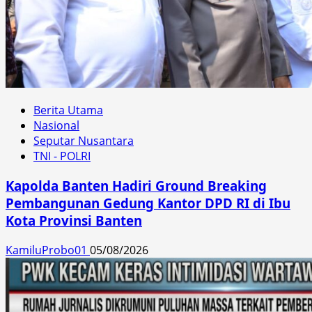
Berita Utama
Nasional
Seputar Nusantara
TNI - POLRI
Kapolda Banten Hadiri Ground Breaking
Pembangunan Gedung Kantor DPD RI di Ibu
Kota Provinsi Banten
KamiluProbo01
05/08/2026