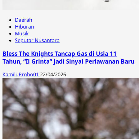
Daerah
Hiburan
Musik
Seputar Nusantara
Bless The Knights Tancap Gas di Usia 11
Tahun, “Il Grinta” Jadi Sinyal Perlawanan Baru
KamiluProbo01
22/04/2026