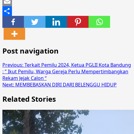
Mastodon
Email
Share
Post navigation
Previous:
Terkait Pemilu 2024, Ketua PGLII Kota Bandung
: ” Ikut Pemilu, Warga Gereja Perlu Mempertimbangkan
Rekam Jejak Calon “
Next:
MEMBEBASKAN DIRI DARI BELENGGU HIDUP
Related Stories