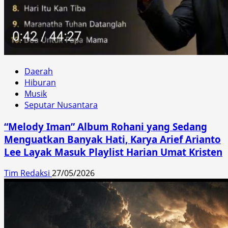
Daerah
Hiburan
Musik
Seputar Nusantara
“Melody Iman” Album Rohani yang Sedang
Menguatkan Banyak Hati, Karya Arief Arianto
Lee Layak Masuk Playlist Harian Umat Kristen
Tim Redaksi
27/05/2026