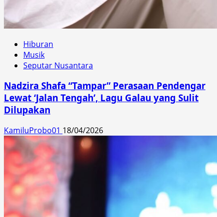
Hiburan
Musik
Seputar Nusantara
Nadzira Shafa “Tampar” Perasaan Pendengar
Lewat ‘Jalan Tengah’, Lagu Galau yang Sulit
Dilupakan
KamiluProbo01
18/04/2026