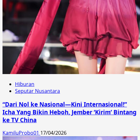
Hiburan
Seputar Nusantara
“Dari Nol ke Nasional—Kini Internasional!”
Icha Yang Bikin Heboh, Jember ‘Kirim’ Bintang
ke TV China
KamiluProbo01
17/04/2026