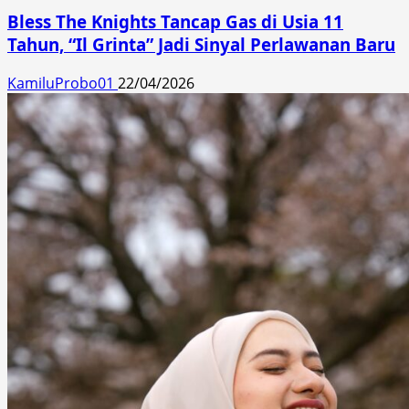
Bless The Knights Tancap Gas di Usia 11
Tahun, “Il Grinta” Jadi Sinyal Perlawanan Baru
KamiluProbo01
22/04/2026