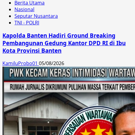
Berita Utama
Nasional
Seputar Nusantara
TNI - POLRI
Kapolda Banten Hadiri Ground Breaking
Pembangunan Gedung Kantor DPD RI di Ibu
Kota Provinsi Banten
KamiluProbo01
05/08/2026