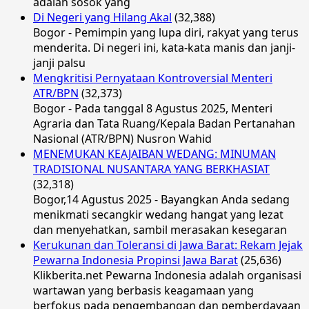
adalah sosok yang
Di Negeri yang Hilang Akal
(32,388)
Bogor - Pemimpin yang lupa diri, rakyat yang terus
menderita. Di negeri ini, kata-kata manis dan janji-
janji palsu
Mengkritisi Pernyataan Kontroversial Menteri
ATR/BPN
(32,373)
Bogor - Pada tanggal 8 Agustus 2025, Menteri
Agraria dan Tata Ruang/Kepala Badan Pertanahan
Nasional (ATR/BPN) Nusron Wahid
MENEMUKAN KEAJAIBAN WEDANG: MINUMAN
TRADISIONAL NUSANTARA YANG BERKHASIAT
(32,318)
Bogor,14 Agustus 2025 - Bayangkan Anda sedang
menikmati secangkir wedang hangat yang lezat
dan menyehatkan, sambil merasakan kesegaran
Kerukunan dan Toleransi di Jawa Barat: Rekam Jejak
Pewarna Indonesia Propinsi Jawa Barat
(25,636)
Klikberita.net Pewarna Indonesia adalah organisasi
wartawan yang berbasis keagamaan yang
berfokus pada pengembangan dan pemberdayaan