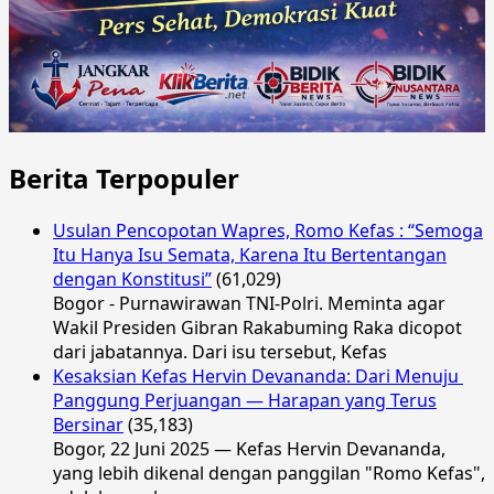
Berita Terpopuler
Usulan Pencopotan Wapres, Romo Kefas : “Semoga
Itu Hanya Isu Semata, Karena Itu Bertentangan
dengan Konstitusi”
(61,029)
Bogor - Purnawirawan TNI-Polri. Meminta agar
Wakil Presiden Gibran Rakabuming Raka dicopot
dari jabatannya. Dari isu tersebut, Kefas
Kesaksian Kefas Hervin Devananda: Dari Menuju
Panggung Perjuangan — Harapan yang Terus
Bersinar
(35,183)
Bogor, 22 Juni 2025 — Kefas Hervin Devananda,
yang lebih dikenal dengan panggilan "Romo Kefas",