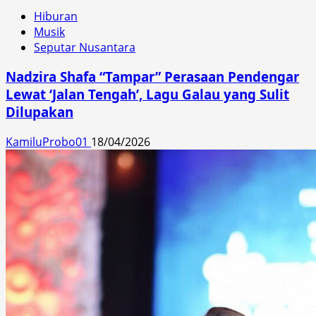
Hiburan
Musik
Seputar Nusantara
Nadzira Shafa “Tampar” Perasaan Pendengar
Lewat ‘Jalan Tengah’, Lagu Galau yang Sulit
Dilupakan
KamiluProbo01
18/04/2026