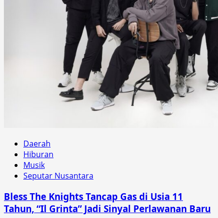
Daerah
Hiburan
Musik
Seputar Nusantara
Bless The Knights Tancap Gas di Usia 11
Tahun, “Il Grinta” Jadi Sinyal Perlawanan Baru