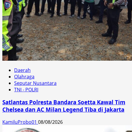
Daerah
Olahraga
Seputar Nusantara
TNI - POLRI
Satlantas Polresta Bandara Soetta Kawal Tim
Chelsea dan AC Milan Legend Tiba di Jakarta
KamiluProbo01
08/08/2026