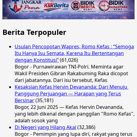
Berita Terpopuler
Usulan Pencopotan Wapres, Romo Kefas : “Semoga
Itu Hanya Isu Semata, Karena Itu Bertentangan
dengan Konstitusi”
(61,026)
Bogor - Purnawirawan TNI-Polri. Meminta agar
Wakil Presiden Gibran Rakabuming Raka dicopot
dari jabatannya. Dari isu tersebut, Kefas
Kesaksian Kefas Hervin Devananda: Dari Menuju
Panggung Perjuangan — Harapan yang Terus
Bersinar
(35,181)
Bogor, 22 Juni 2025 — Kefas Hervin Devananda,
yang lebih dikenal dengan panggilan "Romo Kefas",
adalah sosok yang
Di Negeri yang Hilang Akal
(32,386)
Bogor - Pemimpin yang lupa diri, rakyat yang terus