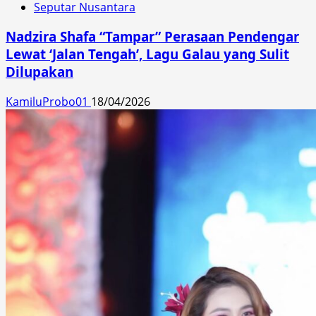
Seputar Nusantara
Nadzira Shafa “Tampar” Perasaan Pendengar
Lewat ‘Jalan Tengah’, Lagu Galau yang Sulit
Dilupakan
KamiluProbo01
18/04/2026