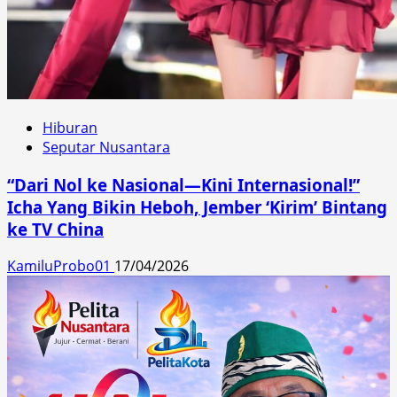
Hiburan
Seputar Nusantara
“Dari Nol ke Nasional—Kini Internasional!”
Icha Yang Bikin Heboh, Jember ‘Kirim’ Bintang
ke TV China
KamiluProbo01
17/04/2026