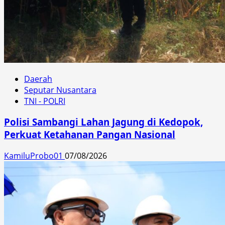
Daerah
Seputar Nusantara
TNI - POLRI
Polisi Sambangi Lahan Jagung di Kedopok,
Perkuat Ketahanan Pangan Nasional
KamiluProbo01
07/08/2026