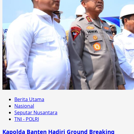
Berita Utama
Nasional
Seputar Nusantara
TNI - POLRI
Kapolda Banten Hadiri Ground Breaking