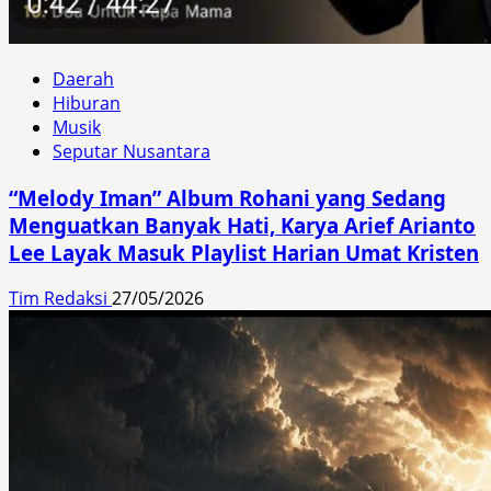
Daerah
Hiburan
Musik
Seputar Nusantara
“Melody Iman” Album Rohani yang Sedang
Menguatkan Banyak Hati, Karya Arief Arianto
Lee Layak Masuk Playlist Harian Umat Kristen
Tim Redaksi
27/05/2026