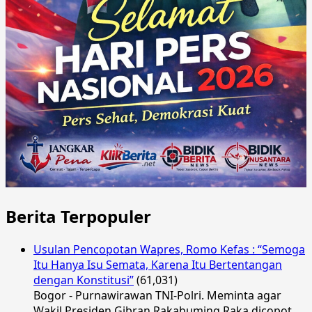
Berita Terpopuler
Usulan Pencopotan Wapres, Romo Kefas : “Semoga
Itu Hanya Isu Semata, Karena Itu Bertentangan
dengan Konstitusi”
(61,031)
Bogor - Purnawirawan TNI-Polri. Meminta agar
Wakil Presiden Gibran Rakabuming Raka dicopot