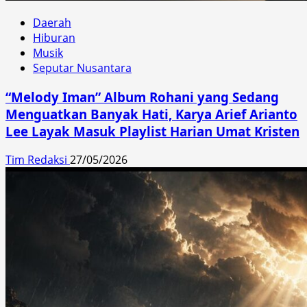
Daerah
Hiburan
Musik
Seputar Nusantara
“Melody Iman” Album Rohani yang Sedang
Menguatkan Banyak Hati, Karya Arief Arianto
Lee Layak Masuk Playlist Harian Umat Kristen
Tim Redaksi
27/05/2026