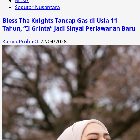
Musik
Seputar Nusantara
Bless The Knights Tancap Gas di Usia 11
Tahun, “Il Grinta” Jadi Sinyal Perlawanan Baru
KamiluProbo01
22/04/2026