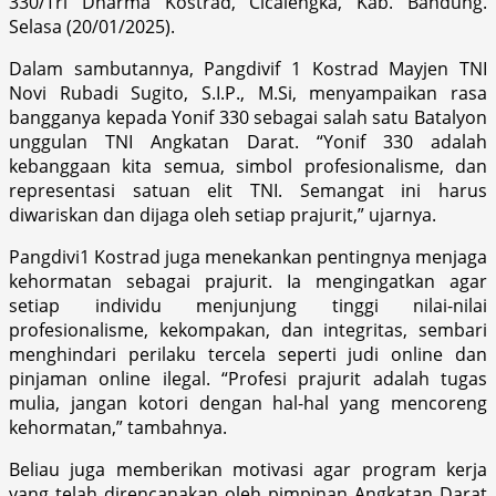
330/Tri Dharma Kostrad, Cicalengka, Kab. Bandung.
Selasa (20/01/2025).
Dalam sambutannya, Pangdivif 1 Kostrad Mayjen TNI
Novi Rubadi Sugito, S.I.P., M.Si, menyampaikan rasa
bangganya kepada Yonif 330 sebagai salah satu Batalyon
unggulan TNI Angkatan Darat. “Yonif 330 adalah
kebanggaan kita semua, simbol profesionalisme, dan
representasi satuan elit TNI. Semangat ini harus
diwariskan dan dijaga oleh setiap prajurit,” ujarnya.
Pangdivi1 Kostrad juga menekankan pentingnya menjaga
kehormatan sebagai prajurit. Ia mengingatkan agar
setiap individu menjunjung tinggi nilai-nilai
profesionalisme, kekompakan, dan integritas, sembari
menghindari perilaku tercela seperti judi online dan
pinjaman online ilegal. “Profesi prajurit adalah tugas
mulia, jangan kotori dengan hal-hal yang mencoreng
kehormatan,” tambahnya.
Beliau juga memberikan motivasi agar program kerja
yang telah direncanakan oleh pimpinan Angkatan Darat