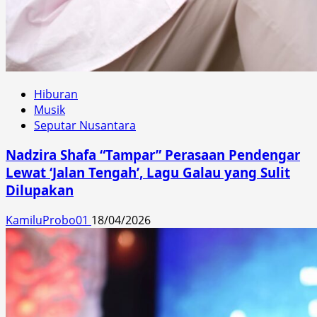
Hiburan
Musik
Seputar Nusantara
Nadzira Shafa “Tampar” Perasaan Pendengar
Lewat ‘Jalan Tengah’, Lagu Galau yang Sulit
Dilupakan
KamiluProbo01
18/04/2026