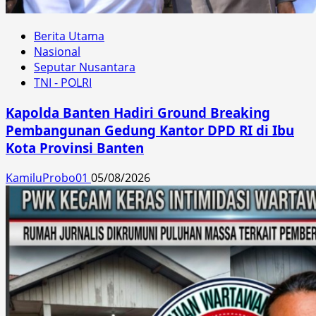
Berita Utama
Nasional
Seputar Nusantara
TNI - POLRI
Kapolda Banten Hadiri Ground Breaking
Pembangunan Gedung Kantor DPD RI di Ibu
Kota Provinsi Banten
KamiluProbo01
05/08/2026