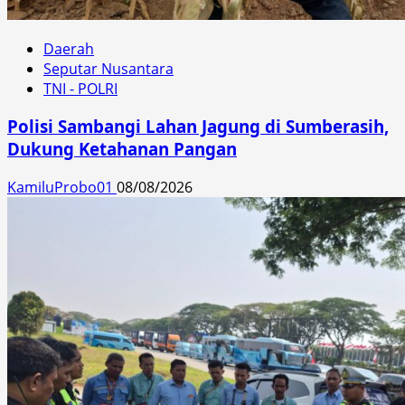
Daerah
Seputar Nusantara
TNI - POLRI
Polisi Sambangi Lahan Jagung di Sumberasih,
Dukung Ketahanan Pangan
KamiluProbo01
08/08/2026