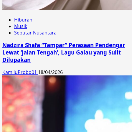
Hiburan
Musik
Seputar Nusantara
Nadzira Shafa “Tampar” Perasaan Pendengar
Lewat ‘Jalan Tengah’, Lagu Galau yang Sulit
Dilupakan
KamiluProbo01
18/04/2026