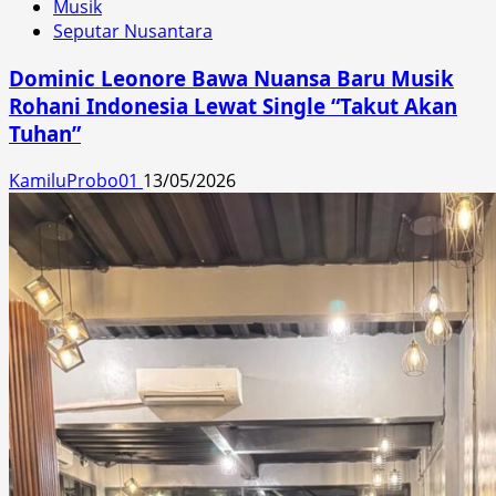
Musik
Seputar Nusantara
Dominic Leonore Bawa Nuansa Baru Musik
Rohani Indonesia Lewat Single “Takut Akan
Tuhan”
KamiluProbo01
13/05/2026