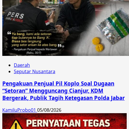
Daerah
Seputar Nusantara
Pengakuan Penjual Pil Koplo Soal Dugaan
“Setoran” Mengguncang Cianjur, KDM
Bergerak, Publik Tagih Ketegasan Polda Jabar
KamiluProbo01
05/08/2026