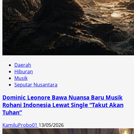
Daerah
Hiburan
Musik
Seputar Nusantara
Dominic Leonore Bawa Nuansa Baru Musik
Rohani Indonesia Lewat Single “Takut Akan
Tuhan”
KamiluProbo01
13/05/2026