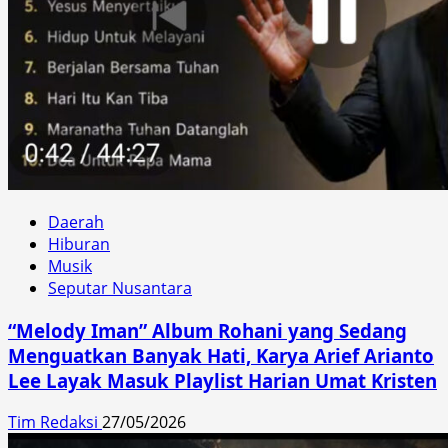
Daerah
Hiburan
Musik
Seputar Nusantara
“Melody Iman” Album Rohani yang Sedang
Menguatkan Banyak Hati, Karya Arief Arianto
Lee Layak Masuk Playlist Harian Umat Kristen
Tim Redaksi
27/05/2026