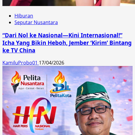
Hiburan
Seputar Nusantara
“Dari Nol ke Nasional—Kini Internasional!”
Icha Yang Bikin Heboh, Jember ‘Kirim’ Bintang
ke TV China
KamiluProbo01
17/04/2026