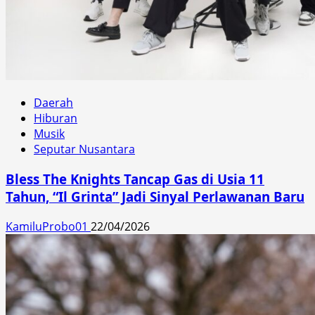
Daerah
Hiburan
Musik
Seputar Nusantara
Bless The Knights Tancap Gas di Usia 11
Tahun, “Il Grinta” Jadi Sinyal Perlawanan Baru
KamiluProbo01
22/04/2026