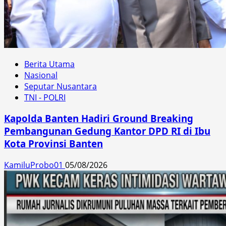
Berita Utama
Nasional
Seputar Nusantara
TNI - POLRI
Kapolda Banten Hadiri Ground Breaking
Pembangunan Gedung Kantor DPD RI di Ibu
Kota Provinsi Banten
KamiluProbo01
05/08/2026