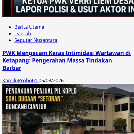
Berita Utama
Daerah
Seputar Nusantara
PWK Mengecam Keras Intimidasi Wartawan di
Ketapang: Pengerahan Massa Tindakan
Barbar
KamiluProbo01
05/08/2026