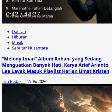
Daerah
Hiburan
Musik
Seputar Nusantara
“Melody Iman” Album Rohani yang Sedang
Menguatkan Banyak Hati, Karya Arief Arianto
Lee Layak Masuk Playlist Harian Umat Kristen
Tim Redaksi
27/05/2026