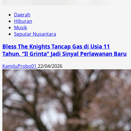
Daerah
Hiburan
Musik
Seputar Nusantara
Bless The Knights Tancap Gas di Usia 11
Tahun, “Il Grinta” Jadi Sinyal Perlawanan Baru
KamiluProbo01
22/04/2026