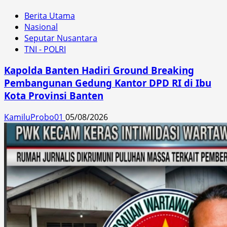
Berita Utama
Nasional
Seputar Nusantara
TNI - POLRI
Kapolda Banten Hadiri Ground Breaking
Pembangunan Gedung Kantor DPD RI di Ibu
Kota Provinsi Banten
KamiluProbo01
05/08/2026