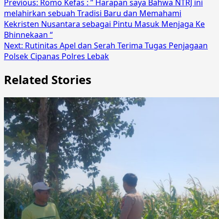
Previous:
Romo Kefas : ” Harapan saya Bahwa NTRJ ini
melahirkan sebuah Tradisi Baru dan Memahami
Kekristen Nusantara sebagai Pintu Masuk Menjaga Ke
Bhinnekaan “
Next:
Rutinitas Apel dan Serah Terima Tugas Penjagaan
Polsek Cipanas Polres Lebak
Related Stories