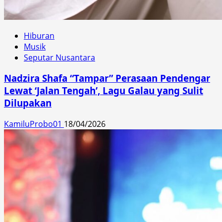
Hiburan
Musik
Seputar Nusantara
Nadzira Shafa “Tampar” Perasaan Pendengar
Lewat ‘Jalan Tengah’, Lagu Galau yang Sulit
Dilupakan
KamiluProbo01
18/04/2026