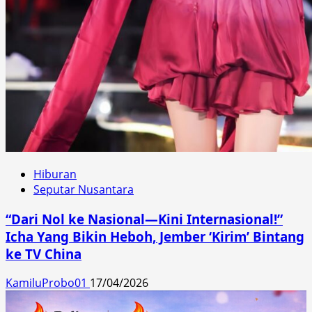
Hiburan
Seputar Nusantara
“Dari Nol ke Nasional—Kini Internasional!”
Icha Yang Bikin Heboh, Jember ‘Kirim’ Bintang
ke TV China
KamiluProbo01
17/04/2026