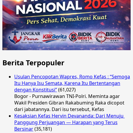
Berita Terpopuler
Usulan Pencopotan Wapres, Romo Kefas : “Semoga
Itu Hanya Isu Semata, Karena Itu Bertentangan
dengan Konstitusi”
(61,027)
Bogor - Purnawirawan TNI-Polri. Meminta agar
Wakil Presiden Gibran Rakabuming Raka dicopot
dari jabatannya. Dari isu tersebut, Kefas
Kesaksian Kefas Hervin Devananda: Dari Menuju
Panggung Perjuangan — Harapan yang Terus
Bersinar
(35,181)