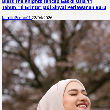
Bless The Knights Tancap Gas di Usia 11
Tahun, “Il Grinta” Jadi Sinyal Perlawanan Baru
KamiluProbo01
22/04/2026