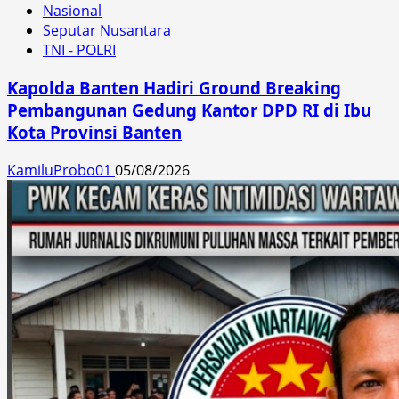
Nasional
Seputar Nusantara
TNI - POLRI
Kapolda Banten Hadiri Ground Breaking
Pembangunan Gedung Kantor DPD RI di Ibu
Kota Provinsi Banten
KamiluProbo01
05/08/2026