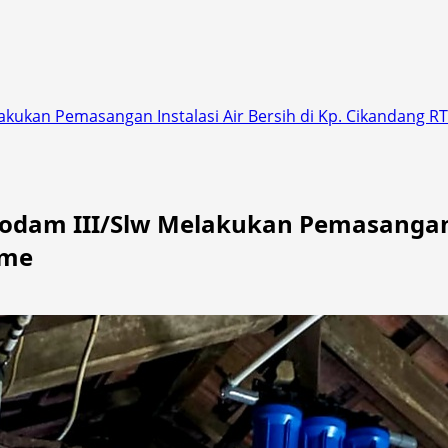
akukan Pemasangan Instalasi Air Bersih di Kp. Cikandang 
dam III/Slw Melakukan Pemasangan In
eme