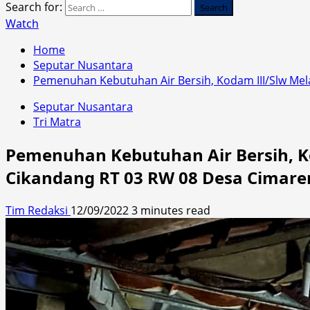
Search for:
Watch
Home
Seputar Nusantara
Pemenuhan Kebutuhan Air Bersih, Kodam III/Slw Mel
Seputar Nusantara
Tri Matra
Pemenuhan Kebutuhan Air Bersih, Ko
Cikandang RT 03 RW 08 Desa Cimar
Tim Redaksi
12/09/2022
3 minutes read