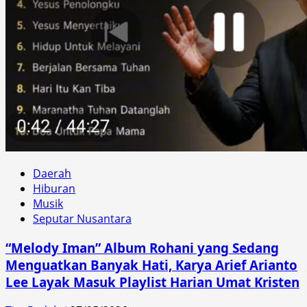
Daerah
Hiburan
Musik
Seputar Nusantara
“Melody Iman” Album Rohani yang Sedang
Menguatkan Banyak Hati, Karya Arief Arianto
Lee Layak Masuk Playlist Harian Umat Kristen