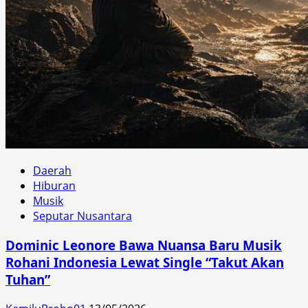
Daerah
Hiburan
Musik
Seputar Nusantara
Dominic Leonore Bawa Nuansa Baru Musik
Rohani Indonesia Lewat Single “Takut Akan
Tuhan”