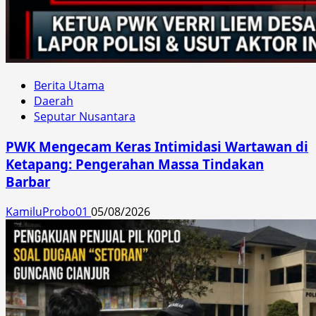
Berita Utama
Daerah
Seputar Nusantara
PWK Mengecam Keras Intimidasi Wartawan di
Ketapang: Pengerahan Massa Tindakan
Barbar
KamiluProbo01
05/08/2026