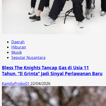
Daerah
Hiburan
Musik
Seputar Nusantara
Bless The Knights Tancap Gas di Usia 11
Tahun, “Il Grinta” Jadi Sinyal Perlawanan Baru
KamiluProbo01
22/04/2026