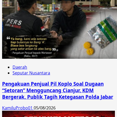
Daerah
Seputar Nusantara
Pengakuan Penjual Pil Koplo Soal Dugaan
“Setoran” Mengguncang Cianjur, KDM
Bergerak, Publik Tagih Ketegasan Polda Jabar
KamiluProbo01
05/08/2026