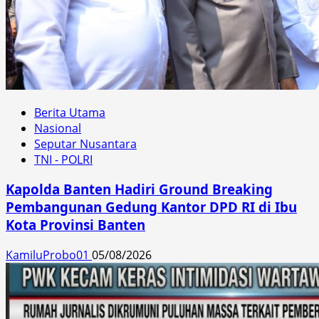
Berita Utama
Nasional
Seputar Nusantara
TNI - POLRI
Kapolda Banten Hadiri Ground Breaking
Pembangunan Gedung Kantor DPD RI di Ibu
Kota Provinsi Banten
KamiluProbo01
05/08/2026