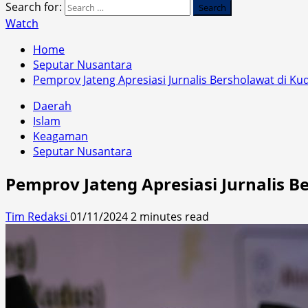
Search for:
Watch
Home
Seputar Nusantara
Pemprov Jateng Apresiasi Jurnalis Bersholawat di Ku
Daerah
Islam
Keagaman
Seputar Nusantara
Pemprov Jateng Apresiasi Jurnalis B
Tim Redaksi
01/11/2024
2 minutes read