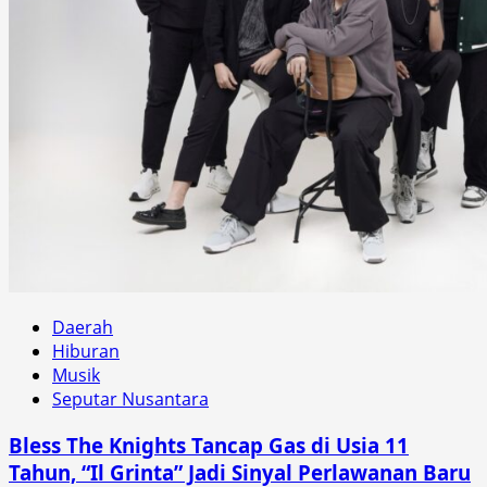
Daerah
Hiburan
Musik
Seputar Nusantara
Bless The Knights Tancap Gas di Usia 11
Tahun, “Il Grinta” Jadi Sinyal Perlawanan Baru