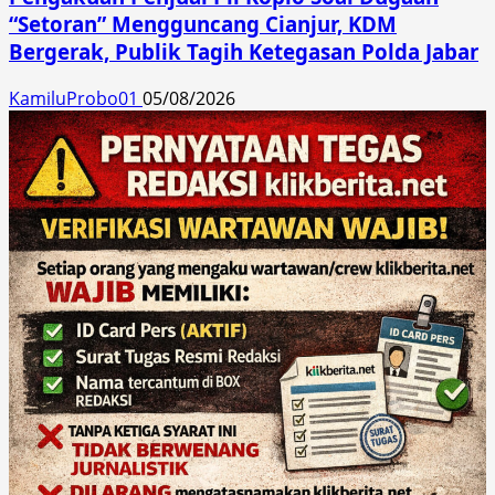
“Setoran” Mengguncang Cianjur, KDM
Bergerak, Publik Tagih Ketegasan Polda Jabar
KamiluProbo01
05/08/2026