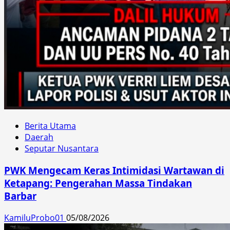
Berita Utama
Daerah
Seputar Nusantara
PWK Mengecam Keras Intimidasi Wartawan di
Ketapang: Pengerahan Massa Tindakan
Barbar
KamiluProbo01
05/08/2026