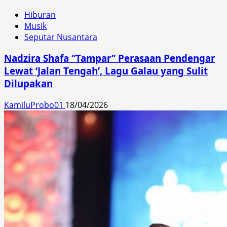
Hiburan
Musik
Seputar Nusantara
Nadzira Shafa “Tampar” Perasaan Pendengar
Lewat ‘Jalan Tengah’, Lagu Galau yang Sulit
Dilupakan
KamiluProbo01
18/04/2026