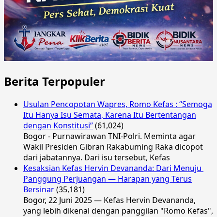
Berita Terpopuler
Usulan Pencopotan Wapres, Romo Kefas : “Semoga
Itu Hanya Isu Semata, Karena Itu Bertentangan
dengan Konstitusi”
(61,024)
Bogor - Purnawirawan TNI-Polri. Meminta agar
Wakil Presiden Gibran Rakabuming Raka dicopot
dari jabatannya. Dari isu tersebut, Kefas
Kesaksian Kefas Hervin Devananda: Dari Menuju
Panggung Perjuangan — Harapan yang Terus
Bersinar
(35,181)
Bogor, 22 Juni 2025 — Kefas Hervin Devananda,
yang lebih dikenal dengan panggilan "Romo Kefas",