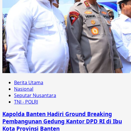
Berita Utama
Nasional
Seputar Nusantara
TNI - POLRI
Kapolda Banten Hadiri Ground Breaking
Pembangunan Gedung Kantor DPD RI di Ibu
Kota Provinsi Banten