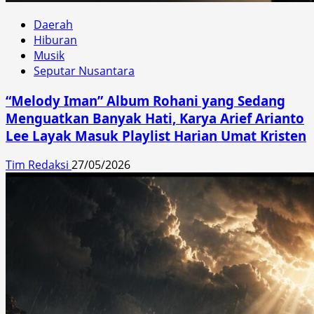
Daerah
Hiburan
Musik
Seputar Nusantara
“Melody Iman” Album Rohani yang Sedang
Menguatkan Banyak Hati, Karya Arief Arianto
Lee Layak Masuk Playlist Harian Umat Kristen
Tim Redaksi
27/05/2026