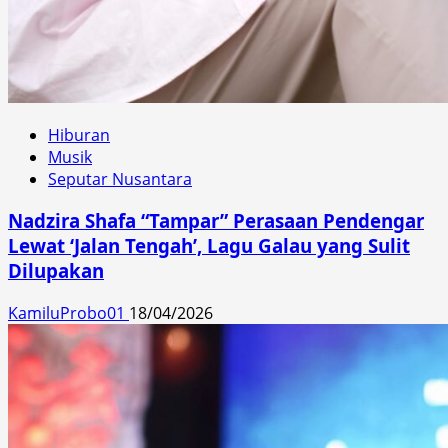
Hiburan
Musik
Seputar Nusantara
Nadzira Shafa “Tampar” Perasaan Pendengar
Lewat ‘Jalan Tengah’, Lagu Galau yang Sulit
Dilupakan
KamiluProbo01
18/04/2026