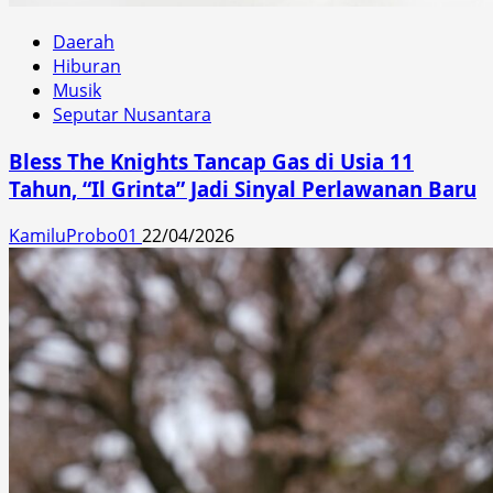
Daerah
Hiburan
Musik
Seputar Nusantara
Bless The Knights Tancap Gas di Usia 11
Tahun, “Il Grinta” Jadi Sinyal Perlawanan Baru
KamiluProbo01
22/04/2026