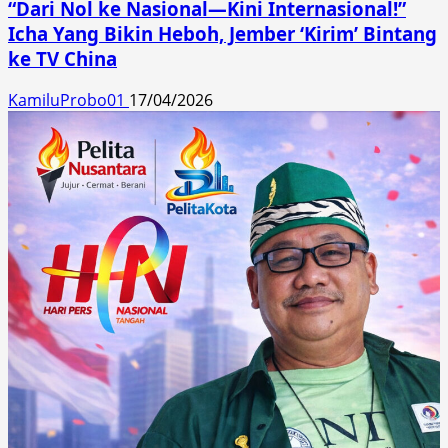
“Dari Nol ke Nasional—Kini Internasional!”
Icha Yang Bikin Heboh, Jember ‘Kirim’ Bintang
ke TV China
KamiluProbo01
17/04/2026