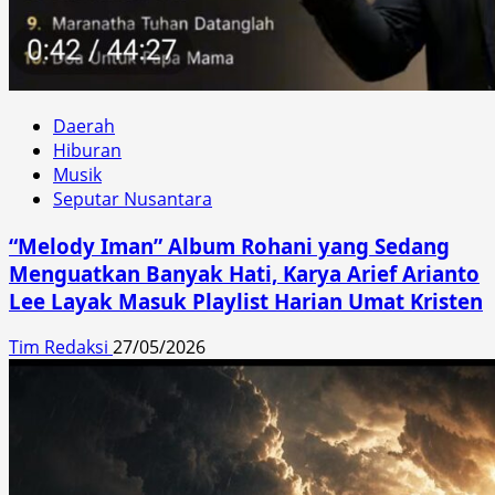
Daerah
Hiburan
Musik
Seputar Nusantara
“Melody Iman” Album Rohani yang Sedang
Menguatkan Banyak Hati, Karya Arief Arianto
Lee Layak Masuk Playlist Harian Umat Kristen
Tim Redaksi
27/05/2026