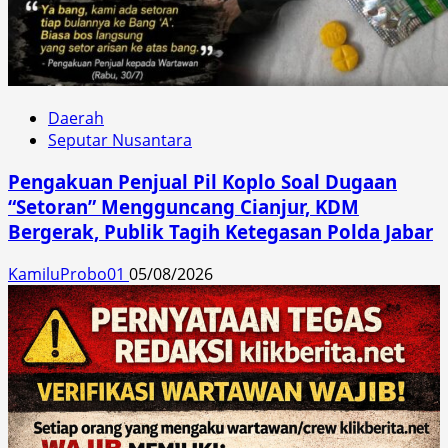
Daerah
Seputar Nusantara
Pengakuan Penjual Pil Koplo Soal Dugaan
“Setoran” Mengguncang Cianjur, KDM
Bergerak, Publik Tagih Ketegasan Polda Jabar
KamiluProbo01
05/08/2026