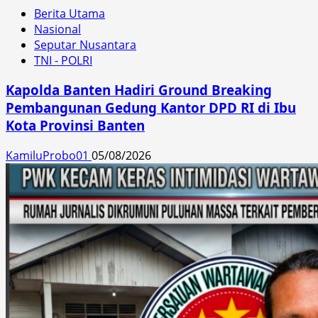
Berita Utama
Nasional
Seputar Nusantara
TNI - POLRI
Kapolda Banten Hadiri Ground Breaking
Pembangunan Gedung Kantor DPD RI di Ibu
Kota Provinsi Banten
KamiluProbo01
05/08/2026