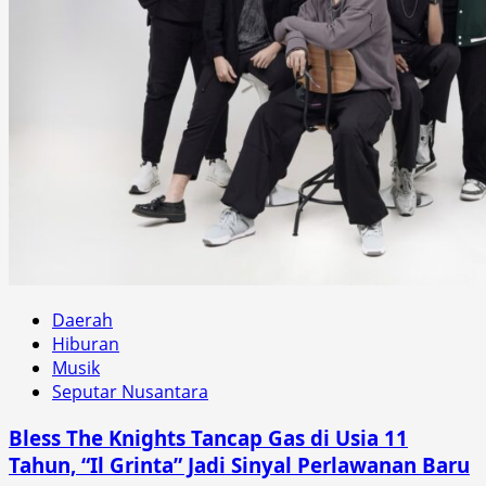
Daerah
Hiburan
Musik
Seputar Nusantara
Bless The Knights Tancap Gas di Usia 11
Tahun, “Il Grinta” Jadi Sinyal Perlawanan Baru