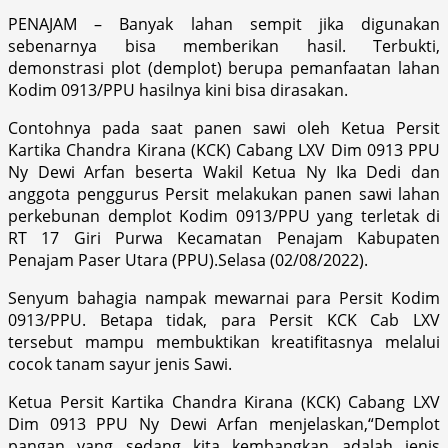
PENAJAM – Banyak lahan sempit jika digunakan
sebenarnya bisa memberikan hasil. Terbukti,
demonstrasi plot (demplot) berupa pemanfaatan lahan
Kodim 0913/PPU hasilnya kini bisa dirasakan.
Contohnya pada saat panen sawi oleh Ketua Persit
Kartika Chandra Kirana (KCK) Cabang LXV Dim 0913 PPU
Ny Dewi Arfan beserta Wakil Ketua Ny Ika Dedi dan
anggota penggurus Persit melakukan panen sawi lahan
perkebunan demplot Kodim 0913/PPU yang terletak di
RT 17 Giri Purwa Kecamatan Penajam Kabupaten
Penajam Paser Utara (PPU).Selasa (02/08/2022).
Senyum bahagia nampak mewarnai para Persit Kodim
0913/PPU. Betapa tidak, para Persit KCK Cab LXV
tersebut mampu membuktikan kreatifitasnya melalui
cocok tanam sayur jenis Sawi.
Ketua Persit Kartika Chandra Kirana (KCK) Cabang LXV
Dim 0913 PPU Ny Dewi Arfan menjelaskan,“Demplot
pangan yang sedang kita kembangkan adalah jenis