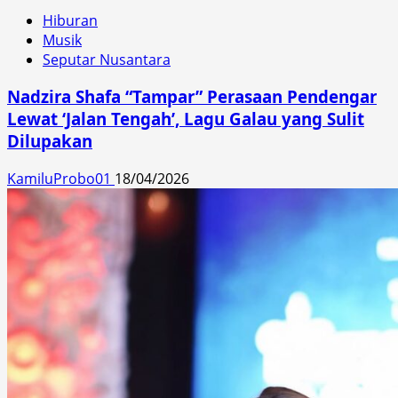
Hiburan
Musik
Seputar Nusantara
Nadzira Shafa “Tampar” Perasaan Pendengar
Lewat ‘Jalan Tengah’, Lagu Galau yang Sulit
Dilupakan
KamiluProbo01
18/04/2026