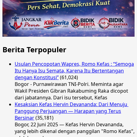
Berita Terpopuler
Usulan Pencopotan Wapres, Romo Kefas : “Semoga
Itu Hanya Isu Semata, Karena Itu Bertentangan
dengan Konstitusi”
(61,024)
Bogor - Purnawirawan TNI-Polri. Meminta agar
Wakil Presiden Gibran Rakabuming Raka dicopot
dari jabatannya. Dari isu tersebut, Kefas
Kesaksian Kefas Hervin Devananda: Dari Menuju
Panggung Perjuangan — Harapan yang Terus
Bersinar
(35,181)
Bogor, 22 Juni 2025 — Kefas Hervin Devananda,
yang lebih dikenal dengan panggilan "Romo Kefas",