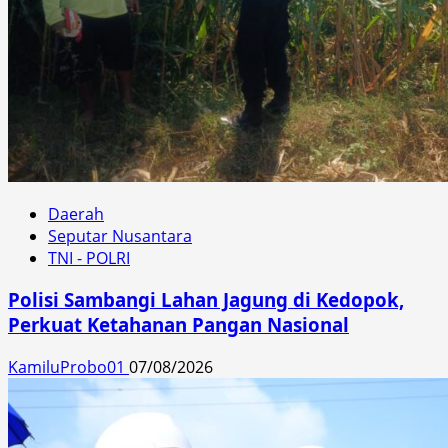
Daerah
Seputar Nusantara
TNI - POLRI
Polisi Sambangi Lahan Jagung di Kedopok,
Perkuat Ketahanan Pangan Nasional
KamiluProbo01
07/08/2026