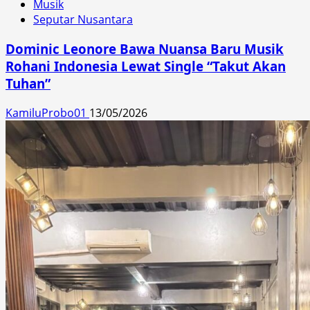
Musik
Seputar Nusantara
Dominic Leonore Bawa Nuansa Baru Musik
Rohani Indonesia Lewat Single “Takut Akan
Tuhan”
KamiluProbo01
13/05/2026