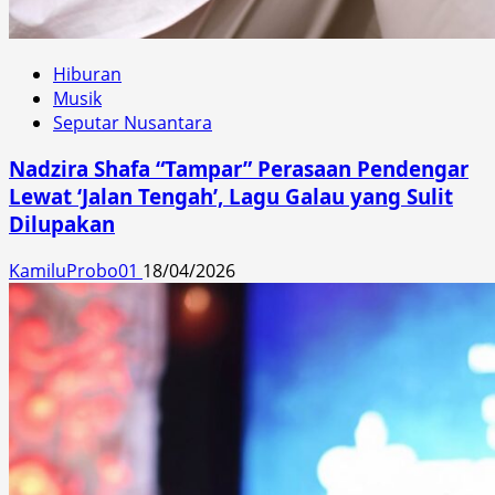
Hiburan
Musik
Seputar Nusantara
Nadzira Shafa “Tampar” Perasaan Pendengar
Lewat ‘Jalan Tengah’, Lagu Galau yang Sulit
Dilupakan
KamiluProbo01
18/04/2026