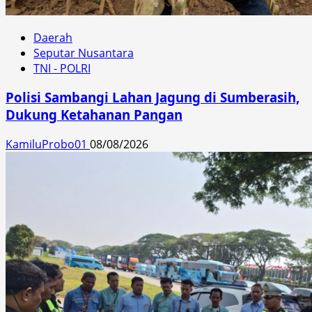
Daerah
Seputar Nusantara
TNI - POLRI
Polisi Sambangi Lahan Jagung di Sumberasih,
Dukung Ketahanan Pangan
KamiluProbo01
08/08/2026