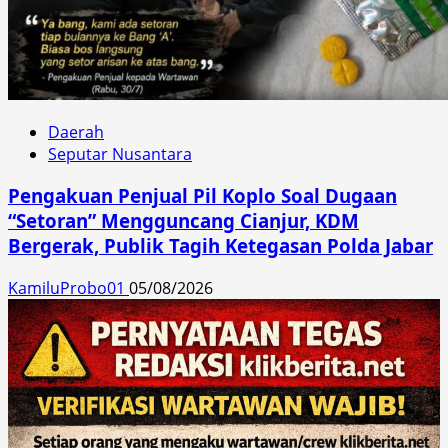
Daerah
Seputar Nusantara
Pengakuan Penjual Pil Koplo Soal Dugaan
“Setoran” Mengguncang Cianjur, KDM
Bergerak, Publik Tagih Ketegasan Polda Jabar
KamiluProbo01
05/08/2026