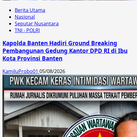
Berita Utama
Nasional
Seputar Nusantara
TNI - POLRI
Kapolda Banten Hadiri Ground Breaking
Pembangunan Gedung Kantor DPD RI di Ibu
Kota Provinsi Banten
KamiluProbo01
05/08/2026