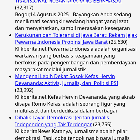
TRADISIONAL NUSANTARA YANG BERKHASIAT
(32,317)
Bogor,14 Agustus 2025 - Bayangkan Anda sedang
menikmati secangkir wedang hangat yang lezat
dan menyehatkan, sambil merasakan kesegaran
Kerukunan dan Toleransi di Jawa Barat: Rekam Jejak
Pewarna Indonesia Propinsi Jawa Barat
(25,630)
Klikberita.net Pewarna Indonesia adalah organisasi
wartawan yang berbasis keagamaan yang
berfokus pada pengembangan dan pemberdayaan
masyarakat melalui jurnalistik
Mengenal Lebih Dekat Sosok Kefas Hervin
Devananda: Aktivis, Jurnalis, dan Politisi PSI
(23,992)
Klikberita.net Kefas Hervin Devananda, yang akrab
disapa Romo Kefas, adalah seorang figur yang
multifaset dan berdedikasi dalam berbagai
Dibalik Layar Demokrasi: Jeritan Jurnalis
Independen yang Tak Terdengar
(23,755)
KlikberitaNews Katanya, jurnalisme adalah pilar
demokrasi. Tapi, coba tengok nasib para jurnalis