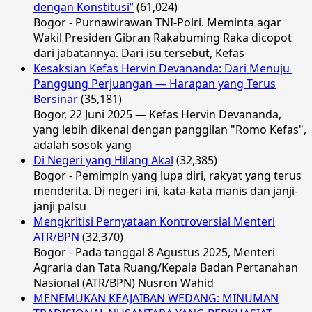
dengan Konstitusi”
(61,024)
Bogor - Purnawirawan TNI-Polri. Meminta agar
Wakil Presiden Gibran Rakabuming Raka dicopot
dari jabatannya. Dari isu tersebut, Kefas
Kesaksian Kefas Hervin Devananda: Dari Menuju
Panggung Perjuangan — Harapan yang Terus
Bersinar
(35,181)
Bogor, 22 Juni 2025 — Kefas Hervin Devananda,
yang lebih dikenal dengan panggilan "Romo Kefas",
adalah sosok yang
Di Negeri yang Hilang Akal
(32,385)
Bogor - Pemimpin yang lupa diri, rakyat yang terus
menderita. Di negeri ini, kata-kata manis dan janji-
janji palsu
Mengkritisi Pernyataan Kontroversial Menteri
ATR/BPN
(32,370)
Bogor - Pada tanggal 8 Agustus 2025, Menteri
Agraria dan Tata Ruang/Kepala Badan Pertanahan
Nasional (ATR/BPN) Nusron Wahid
MENEMUKAN KEAJAIBAN WEDANG: MINUMAN