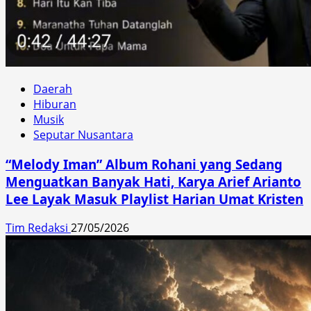
Daerah
Hiburan
Musik
Seputar Nusantara
“Melody Iman” Album Rohani yang Sedang
Menguatkan Banyak Hati, Karya Arief Arianto
Lee Layak Masuk Playlist Harian Umat Kristen
Tim Redaksi
27/05/2026