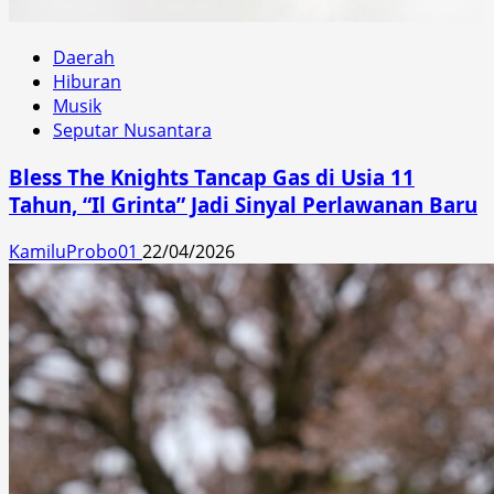
Daerah
Hiburan
Musik
Seputar Nusantara
Bless The Knights Tancap Gas di Usia 11
Tahun, “Il Grinta” Jadi Sinyal Perlawanan Baru
KamiluProbo01
22/04/2026