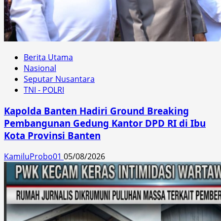
Berita Utama
Nasional
Seputar Nusantara
TNI - POLRI
Kapolda Banten Hadiri Ground Breaking
Pembangunan Gedung Kantor DPD RI di Ibu
Kota Provinsi Banten
KamiluProbo01
05/08/2026