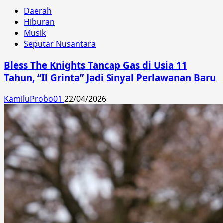
Daerah
Hiburan
Musik
Seputar Nusantara
Bless The Knights Tancap Gas di Usia 11
Tahun, “Il Grinta” Jadi Sinyal Perlawanan Baru
KamiluProbo01
22/04/2026