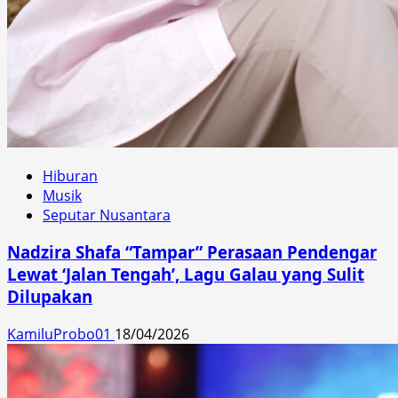
Hiburan
Musik
Seputar Nusantara
Nadzira Shafa “Tampar” Perasaan Pendengar
Lewat ‘Jalan Tengah’, Lagu Galau yang Sulit
Dilupakan
KamiluProbo01
18/04/2026