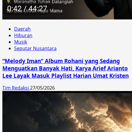
Daerah
Hiburan
Musik
Seputar Nusantara
“Melody Iman” Album Rohani yang Sedang
Menguatkan Banyak Hati, Karya Arief Arianto
Lee Layak Masuk Playlist Harian Umat Kristen
Tim Redaksi
27/05/2026