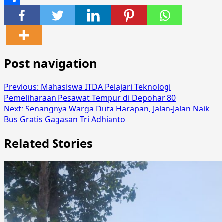
Share
Post navigation
Previous:
Mahasiswa ITDA Pelajari Teknologi
Pemeliharaan Pesawat Tempur di Depohar 80
Next:
Senangnya Warga Duta Harapan, Jalan-Jalan Naik
Bus Gratis Gagasan Tri Adhianto
Related Stories