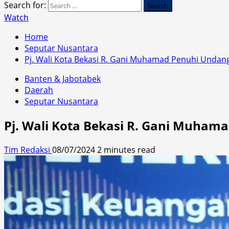
Search for:
Watch
Home
Seputar Nusantara
Pj. Wali Kota Bekasi R. Gani Muhamad Penuhi Undang
Banten & Jabotabek
Daerah
Seputar Nusantara
Pj. Wali Kota Bekasi R. Gani Muham
Tim Redaksi
08/07/2024
2 minutes read