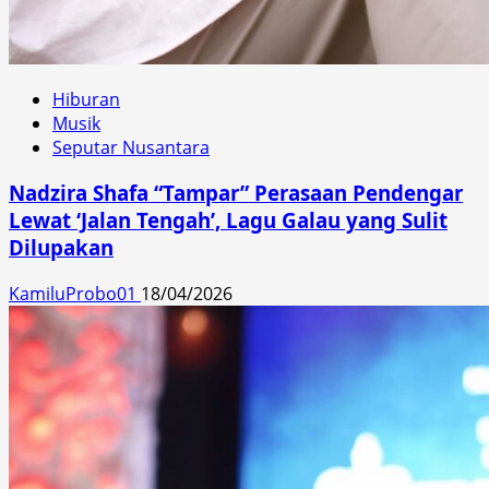
Hiburan
Musik
Seputar Nusantara
Nadzira Shafa “Tampar” Perasaan Pendengar
Lewat ‘Jalan Tengah’, Lagu Galau yang Sulit
Dilupakan
KamiluProbo01
18/04/2026