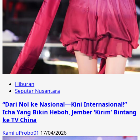
Hiburan
Seputar Nusantara
“Dari Nol ke Nasional—Kini Internasional!”
Icha Yang Bikin Heboh, Jember ‘Kirim’ Bintang
ke TV China
KamiluProbo01
17/04/2026