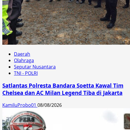
Daerah
Olahraga
Seputar Nusantara
TNI - POLRI
Satlantas Polresta Bandara Soetta Kawal Tim
Chelsea dan AC Milan Legend Tiba di Jakarta
KamiluProbo01
08/08/2026