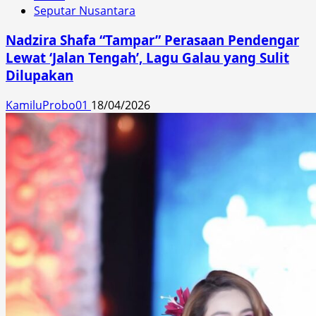
Seputar Nusantara
Nadzira Shafa “Tampar” Perasaan Pendengar
Lewat ‘Jalan Tengah’, Lagu Galau yang Sulit
Dilupakan
KamiluProbo01
18/04/2026