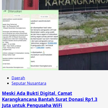
Daerah
Seputar Nusantara
Meski Ada Bukti Digital, Camat
Karangkancana Bantah Surat Donasi Rp1,3
Juta untuk Pengusaha WiFi