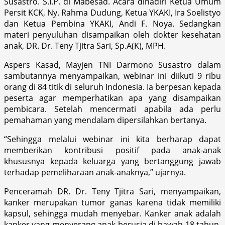
Susastro. S.I.P. di Mabesad. Acara dihadiri Ketua Umum
Persit KCK, Ny. Rahma Dudung, Ketua YKAKI, Ira Soelistyo
dan Ketua Pembina YKAKI, Andi F. Noya. Sedangkan
materi penyuluhan disampaikan oleh dokter kesehatan
anak, DR. Dr. Teny Tjitra Sari, Sp.A(K), MPH.
Aspers Kasad, Mayjen TNI Darmono Susastro dalam
sambutannya menyampaikan, webinar ini diikuti 9 ribu
orang di 84 titik di seluruh Indonesia. Ia berpesan kepada
peserta agar memperhatikan apa yang disampaikan
pembicara. Setelah mencermati apabila ada perlu
pemahaman yang mendalam dipersilahkan bertanya.
“Sehingga melalui webinar ini kita berharap dapat
memberikan kontribusi positif pada anak-anak
khususnya kepada keluarga yang bertanggung jawab
terhadap pemeliharaan anak-anaknya,” ujarnya.
Penceramah DR. Dr. Teny Tjitra Sari, menyampaikan,
kanker merupakan tumor ganas karena tidak memiliki
kapsul, sehingga mudah menyebar. Kanker anak adalah
kanker yang menyerang anak berusia di bawah 18 tahun,