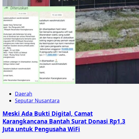
Daerah
Seputar Nusantara
Meski Ada Bukti Digital, Camat
Karangkancana Bantah Surat Donasi Rp1,3
Juta untuk Pengusaha WiFi