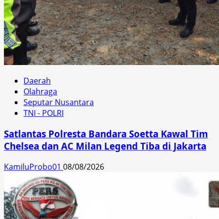
Daerah
Olahraga
Seputar Nusantara
TNI - POLRI
Satlantas Polresta Bandara Soetta Kawal Tim
Chelsea dan AC Milan Legend Tiba di Jakarta
KamiluProbo01
08/08/2026