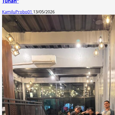
Tuhan”
KamiluProbo01
13/05/2026