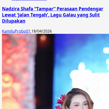
Nadzira Shafa “Tampar” Perasaan Pendengar
Lewat ‘Jalan Tengah’, Lagu Galau yang Sulit
Dilupakan
KamiluProbo01
18/04/2026