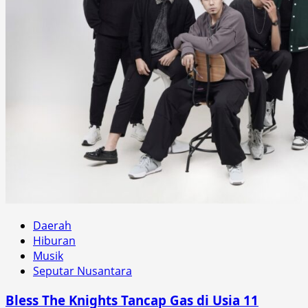
Daerah
Hiburan
Musik
Seputar Nusantara
Bless The Knights Tancap Gas di Usia 11