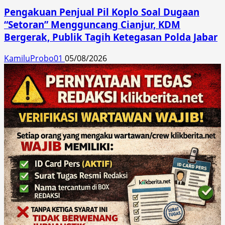
Pengakuan Penjual Pil Koplo Soal Dugaan
“Setoran” Mengguncang Cianjur, KDM
Bergerak, Publik Tagih Ketegasan Polda Jabar
KamiluProbo01
05/08/2026