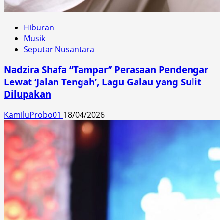
Hiburan
Musik
Seputar Nusantara
Nadzira Shafa “Tampar” Perasaan Pendengar
Lewat ‘Jalan Tengah’, Lagu Galau yang Sulit
Dilupakan
KamiluProbo01
18/04/2026