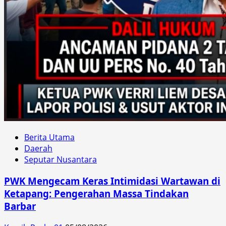
Berita Utama
Daerah
Seputar Nusantara
PWK Mengecam Keras Intimidasi Wartawan di
Ketapang: Pengerahan Massa Tindakan
Barbar