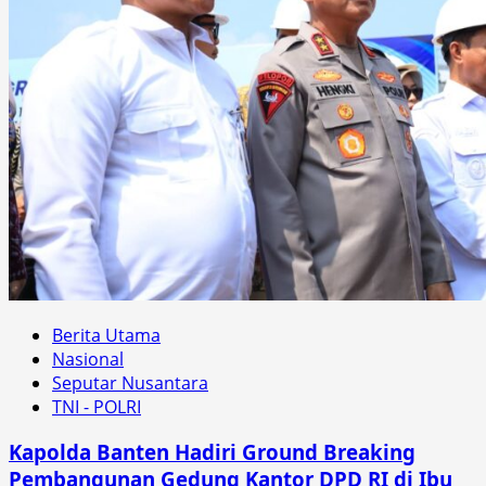
Berita Utama
Nasional
Seputar Nusantara
TNI - POLRI
Kapolda Banten Hadiri Ground Breaking
Pembangunan Gedung Kantor DPD RI di Ibu