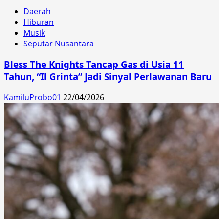
Daerah
Hiburan
Musik
Seputar Nusantara
Bless The Knights Tancap Gas di Usia 11
Tahun, “Il Grinta” Jadi Sinyal Perlawanan Baru
KamiluProbo01
22/04/2026