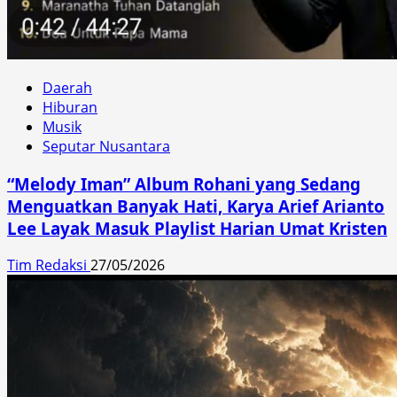
Daerah
Hiburan
Musik
Seputar Nusantara
“Melody Iman” Album Rohani yang Sedang
Menguatkan Banyak Hati, Karya Arief Arianto
Lee Layak Masuk Playlist Harian Umat Kristen
Tim Redaksi
27/05/2026