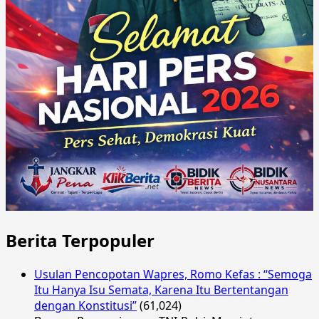
Berita Terpopuler
Usulan Pencopotan Wapres, Romo Kefas : “Semoga
Itu Hanya Isu Semata, Karena Itu Bertentangan
dengan Konstitusi”
(61,024)