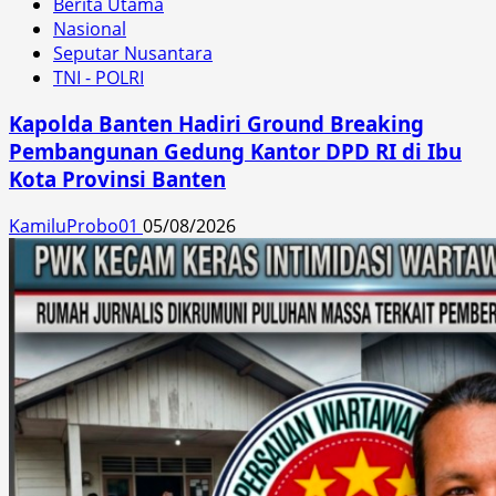
Berita Utama
Nasional
Seputar Nusantara
TNI - POLRI
Kapolda Banten Hadiri Ground Breaking
Pembangunan Gedung Kantor DPD RI di Ibu
Kota Provinsi Banten
KamiluProbo01
05/08/2026