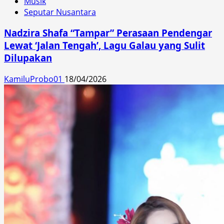
Musik
Seputar Nusantara
Nadzira Shafa “Tampar” Perasaan Pendengar
Lewat ‘Jalan Tengah’, Lagu Galau yang Sulit
Dilupakan
KamiluProbo01
18/04/2026