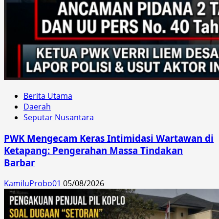
Berita Utama
Daerah
Seputar Nusantara
PWK Mengecam Keras Intimidasi Wartawan di
Ketapang: Pengerahan Massa Tindakan
Barbar
KamiluProbo01
05/08/2026