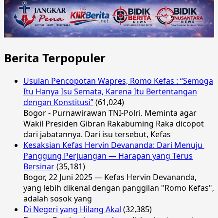
Berita Terpopuler
Usulan Pencopotan Wapres, Romo Kefas : “Semoga
Itu Hanya Isu Semata, Karena Itu Bertentangan
dengan Konstitusi”
(61,024)
Bogor - Purnawirawan TNI-Polri. Meminta agar
Wakil Presiden Gibran Rakabuming Raka dicopot
dari jabatannya. Dari isu tersebut, Kefas
Kesaksian Kefas Hervin Devananda: Dari Menuju
Panggung Perjuangan — Harapan yang Terus
Bersinar
(35,181)
Bogor, 22 Juni 2025 — Kefas Hervin Devananda,
yang lebih dikenal dengan panggilan "Romo Kefas",
adalah sosok yang
Di Negeri yang Hilang Akal
(32,385)