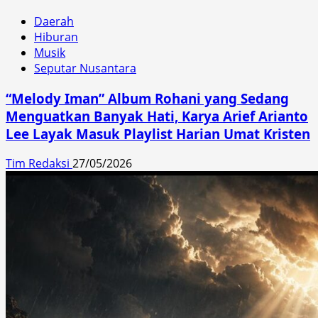
Daerah
Hiburan
Musik
Seputar Nusantara
“Melody Iman” Album Rohani yang Sedang
Menguatkan Banyak Hati, Karya Arief Arianto
Lee Layak Masuk Playlist Harian Umat Kristen
Tim Redaksi
27/05/2026