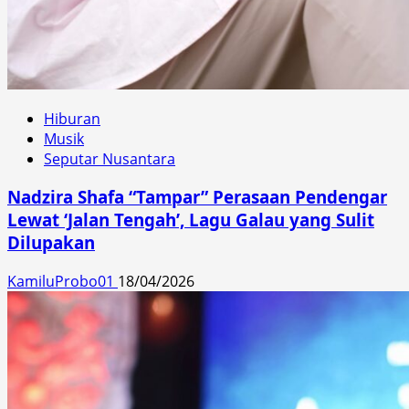
Hiburan
Musik
Seputar Nusantara
Nadzira Shafa “Tampar” Perasaan Pendengar
Lewat ‘Jalan Tengah’, Lagu Galau yang Sulit
Dilupakan
KamiluProbo01
18/04/2026