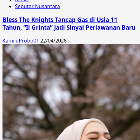
Seputar Nusantara
Bless The Knights Tancap Gas di Usia 11
Tahun, “Il Grinta” Jadi Sinyal Perlawanan Baru
KamiluProbo01
22/04/2026