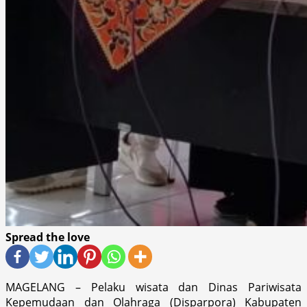
Spread the love
MAGELANG – Pelaku wisata dan Dinas Pariwisata
Kepemudaan dan Olahraga (Disparpora) Kabupaten