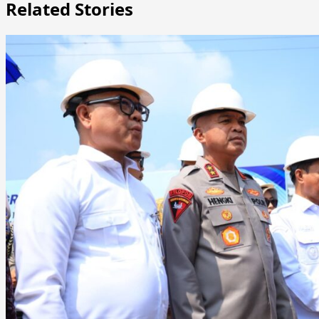
Related Stories