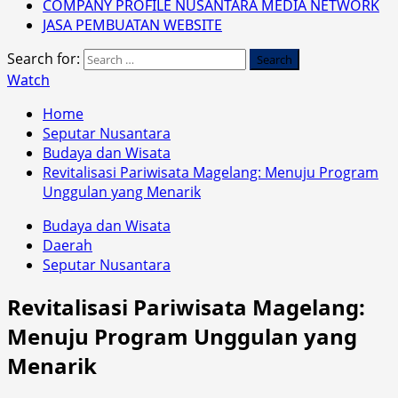
COMPANY PROFILE NUSANTARA MEDIA NETWORK
JASA PEMBUATAN WEBSITE
Search for:
Watch
Home
Seputar Nusantara
Budaya dan Wisata
Revitalisasi Pariwisata Magelang: Menuju Program
Unggulan yang Menarik
Budaya dan Wisata
Daerah
Seputar Nusantara
Revitalisasi Pariwisata Magelang:
Menuju Program Unggulan yang
Menarik