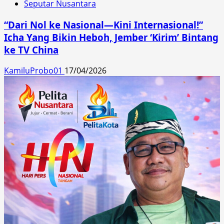
Seputar Nusantara
“Dari Nol ke Nasional—Kini Internasional!”
Icha Yang Bikin Heboh, Jember ‘Kirim’ Bintang
ke TV China
KamiluProbo01
17/04/2026