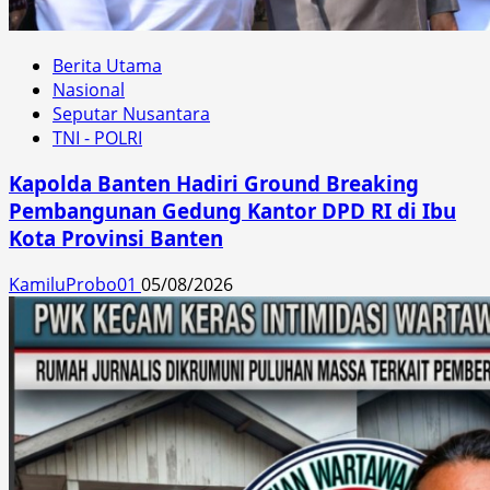
Berita Utama
Nasional
Seputar Nusantara
TNI - POLRI
Kapolda Banten Hadiri Ground Breaking
Pembangunan Gedung Kantor DPD RI di Ibu
Kota Provinsi Banten
KamiluProbo01
05/08/2026