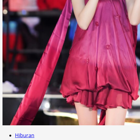
Hiburan