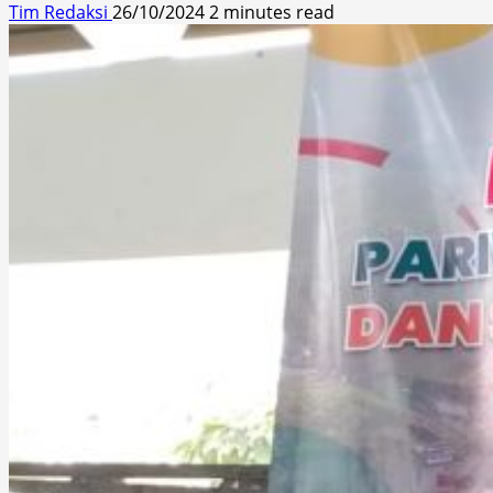
Tim Redaksi
26/10/2024
2 minutes read