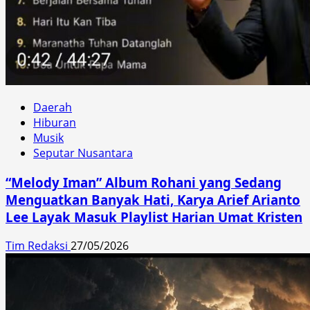
Daerah
Hiburan
Musik
Seputar Nusantara
“Melody Iman” Album Rohani yang Sedang
Menguatkan Banyak Hati, Karya Arief Arianto
Lee Layak Masuk Playlist Harian Umat Kristen
Tim Redaksi
27/05/2026