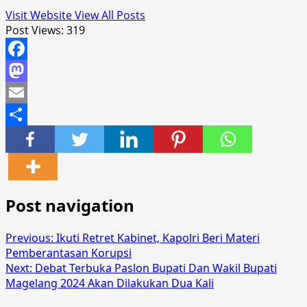
Visit Website
View All Posts
Post Views:
319
Facebook
Mastodon
Email
Share
Post navigation
Previous:
Ikuti Retret Kabinet, Kapolri Beri Materi
Pemberantasan Korupsi
Next:
Debat Terbuka Paslon Bupati Dan Wakil Bupati
Magelang 2024 Akan Dilakukan Dua Kali