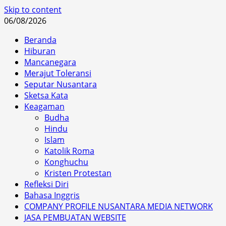
Skip to content
06/08/2026
Beranda
Hiburan
Mancanegara
Merajut Toleransi
Seputar Nusantara
Sketsa Kata
Keagaman
Budha
Hindu
Islam
Katolik Roma
Konghuchu
Kristen Protestan
Refleksi Diri
Bahasa Inggris
COMPANY PROFILE NUSANTARA MEDIA NETWORK
JASA PEMBUATAN WEBSITE