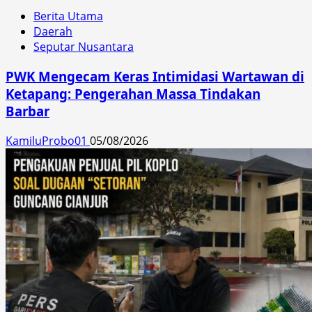
Berita Utama
Daerah
Seputar Nusantara
PWK Mengecam Keras Intimidasi Wartawan di
Ketapang: Pengerahan Massa Tindakan
Barbar
KamiluProbo01
05/08/2026