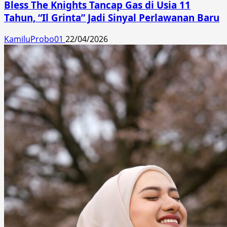
Bless The Knights Tancap Gas di Usia 11
Tahun, “Il Grinta” Jadi Sinyal Perlawanan Baru
KamiluProbo01
22/04/2026