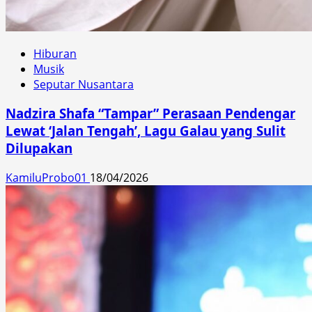
Hiburan
Musik
Seputar Nusantara
Nadzira Shafa “Tampar” Perasaan Pendengar
Lewat ‘Jalan Tengah’, Lagu Galau yang Sulit
Dilupakan
KamiluProbo01
18/04/2026