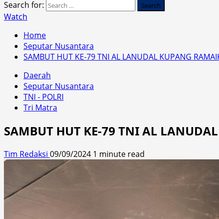
Search for:
Watch
Home
Seputar Nusantara
SAMBUT HUT KE-79 TNI AL LANUDAL KUPANG RAMA
Daerah
Seputar Nusantara
TNI - POLRI
Tri Matra
SAMBUT HUT KE-79 TNI AL LANUD
Tim Redaksi
09/09/2024
1 minute read