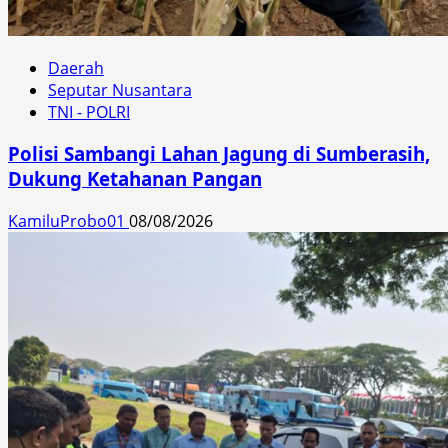
Daerah
Seputar Nusantara
TNI - POLRI
Polisi Sambangi Lahan Jagung di Sumberasih,
Dukung Ketahanan Pangan
KamiluProbo01
08/08/2026