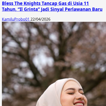
Bless The Knights Tancap Gas di Usia 11
Tahun, “Il Grinta” Jadi Sinyal Perlawanan Baru
KamiluProbo01
22/04/2026