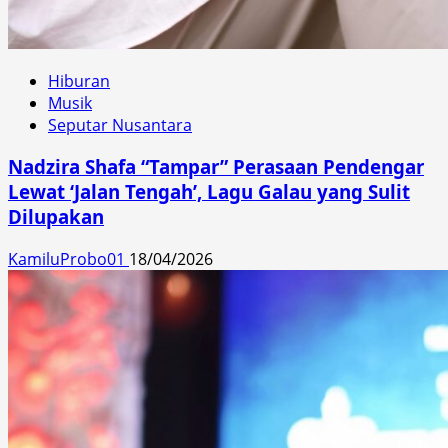
Hiburan
Musik
Seputar Nusantara
Nadzira Shafa “Tampar” Perasaan Pendengar
Lewat ‘Jalan Tengah’, Lagu Galau yang Sulit
Dilupakan
KamiluProbo01
18/04/2026