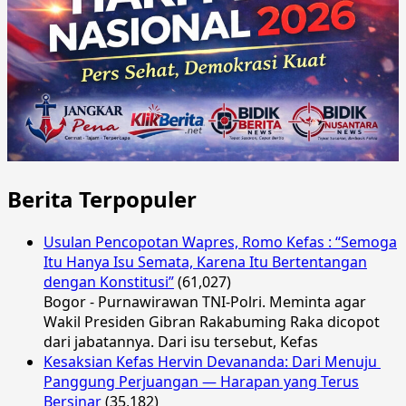
Berita Terpopuler
Usulan Pencopotan Wapres, Romo Kefas : “Semoga
Itu Hanya Isu Semata, Karena Itu Bertentangan
dengan Konstitusi”
(61,027)
Bogor - Purnawirawan TNI-Polri. Meminta agar
Wakil Presiden Gibran Rakabuming Raka dicopot
dari jabatannya. Dari isu tersebut, Kefas
Kesaksian Kefas Hervin Devananda: Dari Menuju
Panggung Perjuangan — Harapan yang Terus
Bersinar
(35,182)