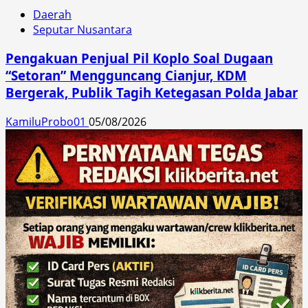
Daerah
Seputar Nusantara
Pengakuan Penjual Pil Koplo Soal Dugaan
“Setoran” Mengguncang Cianjur, KDM
Bergerak, Publik Tagih Ketegasan Polda Jabar
KamiluProbo01
05/08/2026