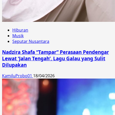
Hiburan
Musik
Seputar Nusantara
Nadzira Shafa “Tampar” Perasaan Pendengar
Lewat ‘Jalan Tengah’, Lagu Galau yang Sulit
Dilupakan
KamiluProbo01
18/04/2026