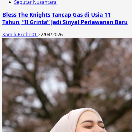
Seputar Nusantara
Bless The Knights Tancap Gas di Usia 11
Tahun, “Il Grinta” Jadi Sinyal Perlawanan Baru
KamiluProbo01
22/04/2026