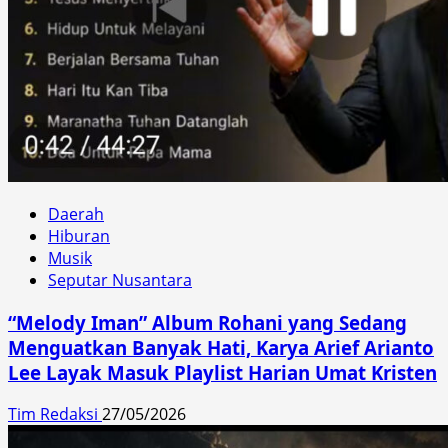
Daerah
Hiburan
Musik
Seputar Nusantara
“Melody Iman” Album Rohani yang Sedang
Menguatkan Banyak Hati, Karya Arief Arianto
Lee Layak Masuk Playlist Harian Umat Kristen
Tim Redaksi
27/05/2026