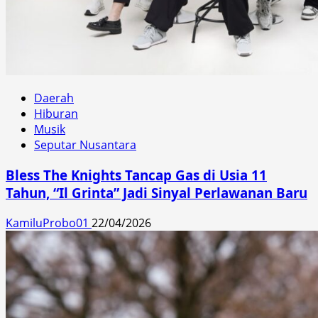
Daerah
Hiburan
Musik
Seputar Nusantara
Bless The Knights Tancap Gas di Usia 11
Tahun, “Il Grinta” Jadi Sinyal Perlawanan Baru
KamiluProbo01
22/04/2026