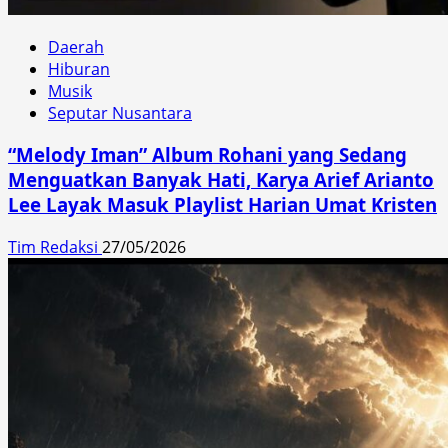
Daerah
Hiburan
Musik
Seputar Nusantara
“Melody Iman” Album Rohani yang Sedang
Menguatkan Banyak Hati, Karya Arief Arianto
Lee Layak Masuk Playlist Harian Umat Kristen
Tim Redaksi
27/05/2026