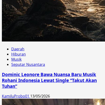
Daerah
Hiburan
Musik
Seputar Nusantara
Dominic Leonore Bawa Nuansa Baru Musik
Rohani Indonesia Lewat Single “Takut Akan
Tuhan”
KamiluProbo01
13/05/2026