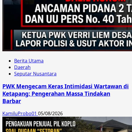
Berita Utama
Daerah
Seputar Nusantara
PWK Mengecam Keras Intimidasi Wartawan di
Ketapang: Pengerahan Massa Tindakan
Barbar
KamiluProbo01
05/08/2026