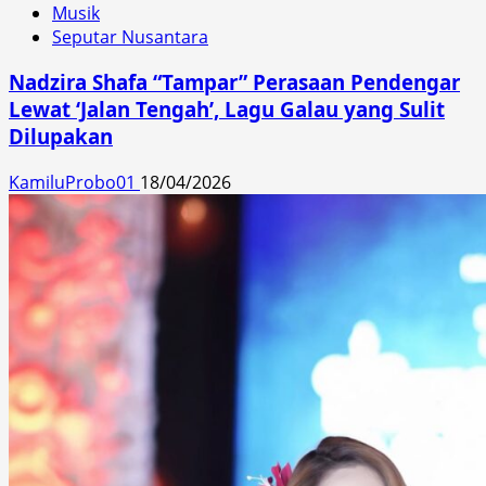
Musik
Seputar Nusantara
Nadzira Shafa “Tampar” Perasaan Pendengar
Lewat ‘Jalan Tengah’, Lagu Galau yang Sulit
Dilupakan
KamiluProbo01
18/04/2026