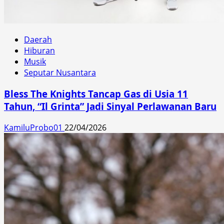
Daerah
Hiburan
Musik
Seputar Nusantara
Bless The Knights Tancap Gas di Usia 11
Tahun, “Il Grinta” Jadi Sinyal Perlawanan Baru
KamiluProbo01
22/04/2026