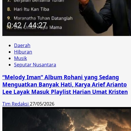
Daerah
Hiburan
Musik
Seputar Nusantara
“Melody Iman” Album Rohani yang Sedang
Menguatkan Banyak Hati, Karya Arief Arianto
Lee Layak Masuk Playlist Harian Umat Kristen
Tim Redaksi
27/05/2026