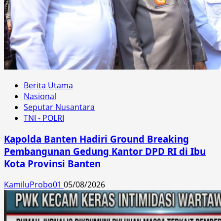
Berita Utama
Nasional
Seputar Nusantara
TNI - POLRI
Kapolda Banten Hadiri Ground Breaking
Pembangunan Gedung Kantor DPD RI di Ibu
Kota Provinsi Banten
KamiluProbo01
05/08/2026