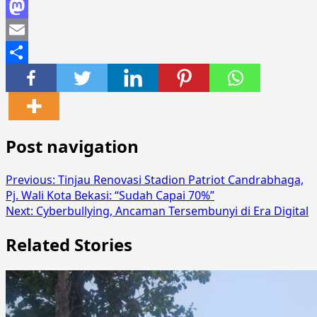
Facebook
Mastodon
Email
Share
Post navigation
Previous:
Tinjau Renovasi Stadion Patriot Candrabhaga,
Pj. Wali Kota Bekasi: “Sudah Capai 70%”
Next:
Cyberbullying, Ancaman Tersembunyi di Era Digital
Related Stories