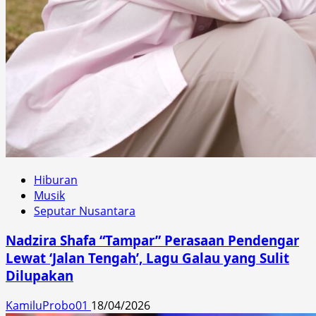
Hiburan
Musik
Seputar Nusantara
Nadzira Shafa “Tampar” Perasaan Pendengar
Lewat ‘Jalan Tengah’, Lagu Galau yang Sulit
Dilupakan
KamiluProbo01
18/04/2026