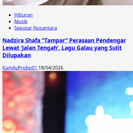
Hiburan
Musik
Seputar Nusantara
Nadzira Shafa “Tampar” Perasaan Pendengar
Lewat ‘Jalan Tengah’, Lagu Galau yang Sulit
Dilupakan
KamiluProbo01
18/04/2026