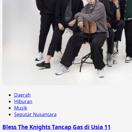
Daerah
Hiburan
Musik
Seputar Nusantara
Bless The Knights Tancap Gas di Usia 11