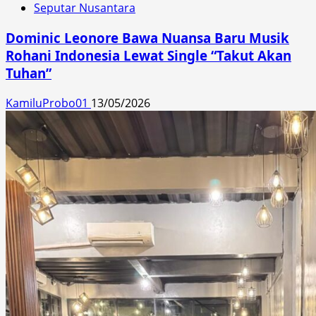
Seputar Nusantara
Dominic Leonore Bawa Nuansa Baru Musik
Rohani Indonesia Lewat Single “Takut Akan
Tuhan”
KamiluProbo01
13/05/2026