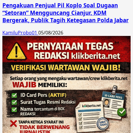
Pengakuan Penjual Pil Koplo Soal Dugaan
“Setoran” Mengguncang Cianjur, KDM
Bergerak, Publik Tagih Ketegasan Polda Jabar
KamiluProbo01
05/08/2026