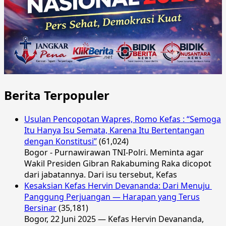
Berita Terpopuler
Usulan Pencopotan Wapres, Romo Kefas : “Semoga
Itu Hanya Isu Semata, Karena Itu Bertentangan
dengan Konstitusi”
(61,024)
Bogor - Purnawirawan TNI-Polri. Meminta agar
Wakil Presiden Gibran Rakabuming Raka dicopot
dari jabatannya. Dari isu tersebut, Kefas
Kesaksian Kefas Hervin Devananda: Dari Menuju
Panggung Perjuangan — Harapan yang Terus
Bersinar
(35,181)
Bogor, 22 Juni 2025 — Kefas Hervin Devananda,