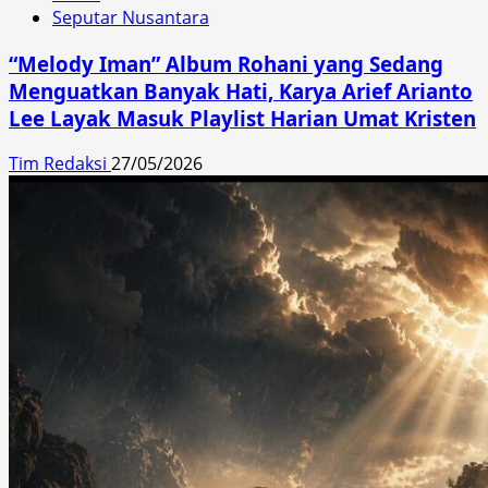
Seputar Nusantara
“Melody Iman” Album Rohani yang Sedang
Menguatkan Banyak Hati, Karya Arief Arianto
Lee Layak Masuk Playlist Harian Umat Kristen
Tim Redaksi
27/05/2026