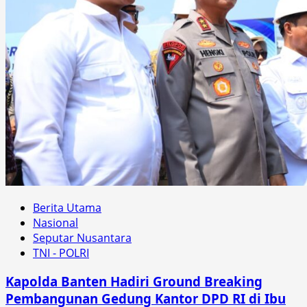
Berita Utama
Nasional
Seputar Nusantara
TNI - POLRI
Kapolda Banten Hadiri Ground Breaking
Pembangunan Gedung Kantor DPD RI di Ibu