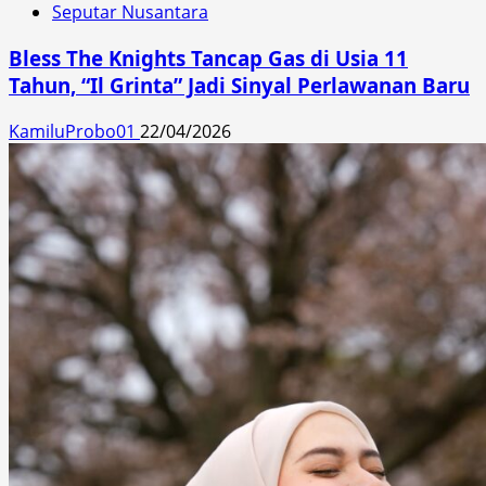
Seputar Nusantara
Bless The Knights Tancap Gas di Usia 11
Tahun, “Il Grinta” Jadi Sinyal Perlawanan Baru
KamiluProbo01
22/04/2026