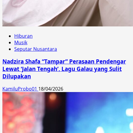
Hiburan
Musik
Seputar Nusantara
Nadzira Shafa “Tampar” Perasaan Pendengar
Lewat ‘Jalan Tengah’, Lagu Galau yang Sulit
Dilupakan
KamiluProbo01
18/04/2026