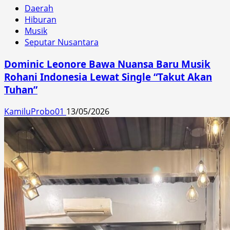
Daerah
Hiburan
Musik
Seputar Nusantara
Dominic Leonore Bawa Nuansa Baru Musik
Rohani Indonesia Lewat Single “Takut Akan
Tuhan”
KamiluProbo01
13/05/2026