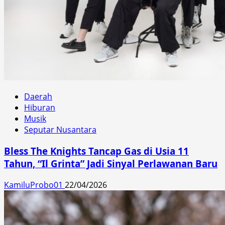
Daerah
Hiburan
Musik
Seputar Nusantara
Bless The Knights Tancap Gas di Usia 11
Tahun, “Il Grinta” Jadi Sinyal Perlawanan Baru
KamiluProbo01
22/04/2026