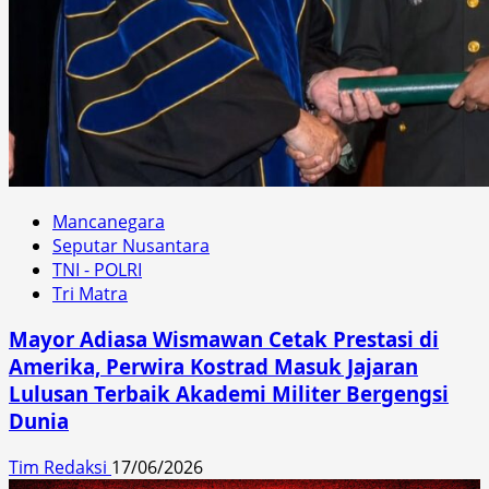
Mancanegara
Seputar Nusantara
TNI - POLRI
Tri Matra
Mayor Adiasa Wismawan Cetak Prestasi di
Amerika, Perwira Kostrad Masuk Jajaran
Lulusan Terbaik Akademi Militer Bergengsi
Dunia
Tim Redaksi
17/06/2026