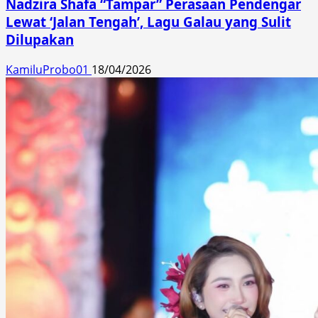
Nadzira Shafa “Tampar” Perasaan Pendengar
Lewat ‘Jalan Tengah’, Lagu Galau yang Sulit
Dilupakan
KamiluProbo01
18/04/2026