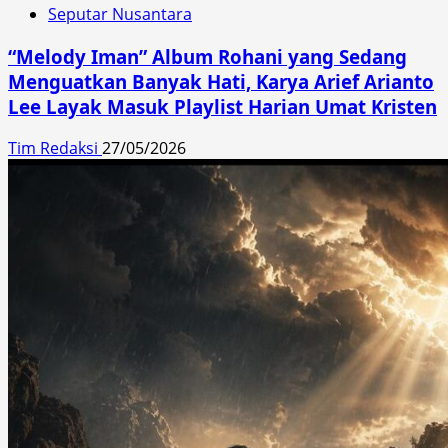
Seputar Nusantara
“Melody Iman” Album Rohani yang Sedang
Menguatkan Banyak Hati, Karya Arief Arianto
Lee Layak Masuk Playlist Harian Umat Kristen
Tim Redaksi
27/05/2026