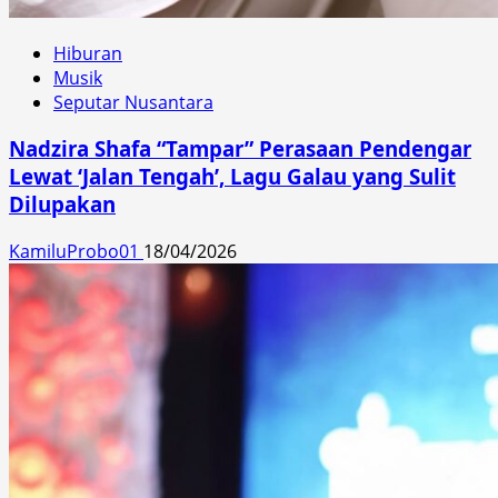
Hiburan
Musik
Seputar Nusantara
Nadzira Shafa “Tampar” Perasaan Pendengar
Lewat ‘Jalan Tengah’, Lagu Galau yang Sulit
Dilupakan
KamiluProbo01
18/04/2026