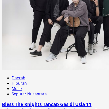
Daerah
Hiburan
Musik
Seputar Nusantara
Bless The Knights Tancap Gas di Usia 11