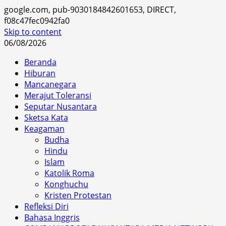
google.com, pub-9030184842601653, DIRECT,
f08c47fec0942fa0
Skip to content
06/08/2026
Beranda
Hiburan
Mancanegara
Merajut Toleransi
Seputar Nusantara
Sketsa Kata
Keagaman
Budha
Hindu
Islam
Katolik Roma
Konghuchu
Kristen Protestan
Refleksi Diri
Bahasa Inggris