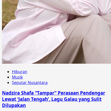
Hiburan
Musik
Seputar Nusantara
Nadzira Shafa “Tampar” Perasaan Pendengar
Lewat ‘Jalan Tengah’, Lagu Galau yang Sulit
Dilupakan