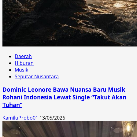
Daerah
Hiburan
Musik
Seputar Nusantara
Dominic Leonore Bawa Nuansa Baru Musik
Rohani Indonesia Lewat Single “Takut Akan
Tuhan”
KamiluProbo01
13/05/2026