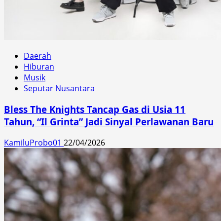
Daerah
Hiburan
Musik
Seputar Nusantara
Bless The Knights Tancap Gas di Usia 11
Tahun, “Il Grinta” Jadi Sinyal Perlawanan Baru
KamiluProbo01
22/04/2026