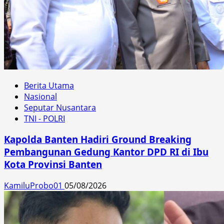
Berita Utama
Nasional
Seputar Nusantara
TNI - POLRI
Kapolda Banten Hadiri Ground Breaking
Pembangunan Gedung Kantor DPD RI di Ibu
Kota Provinsi Banten
KamiluProbo01
05/08/2026