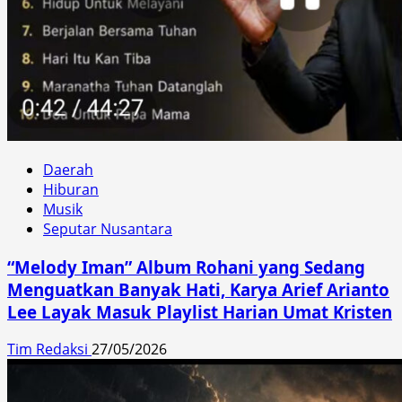
Daerah
Hiburan
Musik
Seputar Nusantara
“Melody Iman” Album Rohani yang Sedang
Menguatkan Banyak Hati, Karya Arief Arianto
Lee Layak Masuk Playlist Harian Umat Kristen
Tim Redaksi
27/05/2026