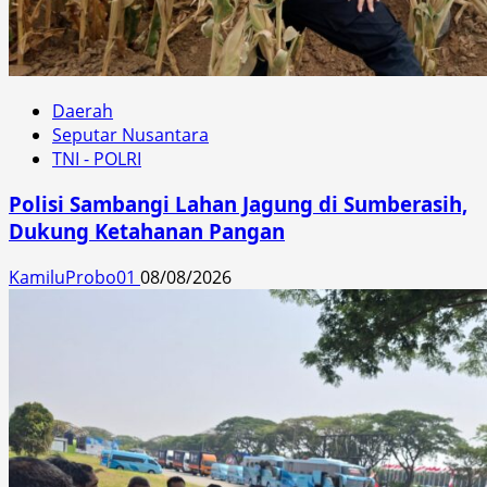
Daerah
Seputar Nusantara
TNI - POLRI
Polisi Sambangi Lahan Jagung di Sumberasih,
Dukung Ketahanan Pangan
KamiluProbo01
08/08/2026