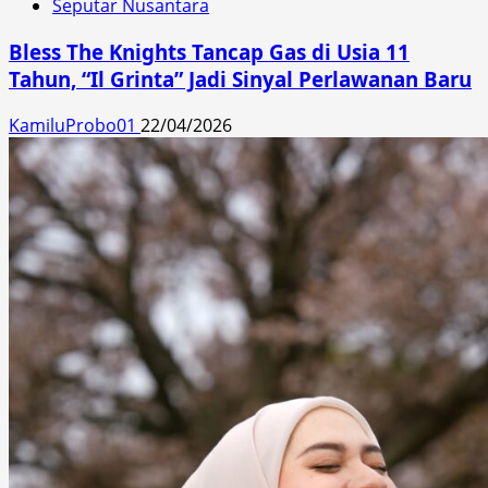
Seputar Nusantara
Bless The Knights Tancap Gas di Usia 11
Tahun, “Il Grinta” Jadi Sinyal Perlawanan Baru
KamiluProbo01
22/04/2026