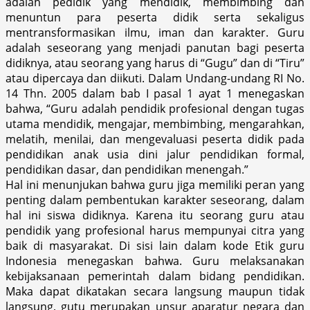
adalah pedidik yang mendidik, membimbing dan
menuntun para peserta didik serta sekaligus
mentransformasikan ilmu, iman dan karakter. Guru
adalah seseorang yang menjadi panutan bagi peserta
didiknya, atau seorang yang harus di “Gugu” dan di “Tiru”
atau dipercaya dan diikuti. Dalam Undang-undang RI No.
14 Thn. 2005 dalam bab I pasal 1 ayat 1 menegaskan
bahwa, “Guru adalah pendidik profesional dengan tugas
utama mendidik, mengajar, membimbing, mengarahkan,
melatih, menilai, dan mengevaluasi peserta didik pada
pendidikan anak usia dini jalur pendidikan formal,
pendidikan dasar, dan pendidikan menengah.”
Hal ini menunjukan bahwa guru jiga memiliki peran yang
penting dalam pembentukan karakter seseorang, dalam
hal ini siswa didiknya. Karena itu seorang guru atau
pendidik yang profesional harus mempunyai citra yang
baik di masyarakat. Di sisi lain dalam kode Etik guru
Indonesia menegaskan bahwa. Guru melaksanakan
kebijaksanaan pemerintah dalam bidang pendidikan.
Maka dapat dikatakan secara langsung maupun tidak
langsung, gutu merupakan unsur aparatur negara dan