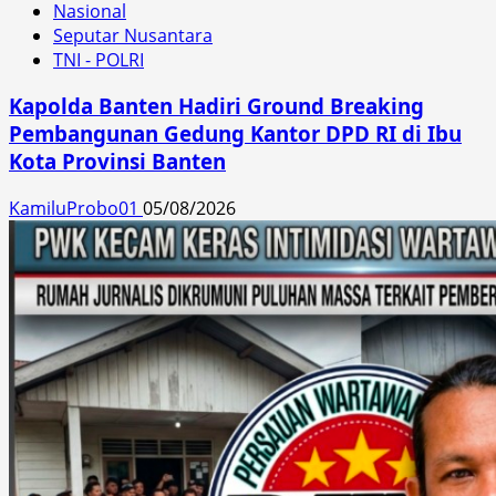
Nasional
Seputar Nusantara
TNI - POLRI
Kapolda Banten Hadiri Ground Breaking
Pembangunan Gedung Kantor DPD RI di Ibu
Kota Provinsi Banten
KamiluProbo01
05/08/2026