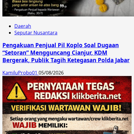
Daerah
Seputar Nusantara
Pengakuan Penjual Pil Koplo Soal Dugaan
“Setoran” Mengguncang Cianjur, KDM
Bergerak, Publik Tagih Ketegasan Polda Jabar
KamiluProbo01
05/08/2026