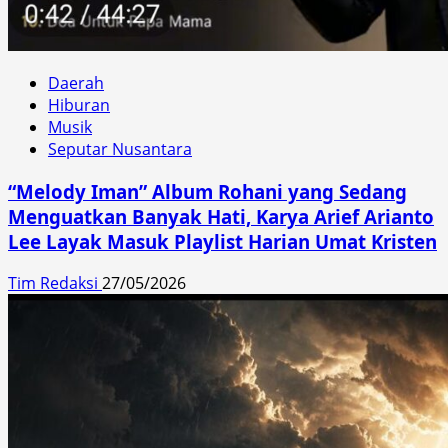
Daerah
Hiburan
Musik
Seputar Nusantara
“Melody Iman” Album Rohani yang Sedang
Menguatkan Banyak Hati, Karya Arief Arianto
Lee Layak Masuk Playlist Harian Umat Kristen
Tim Redaksi
27/05/2026