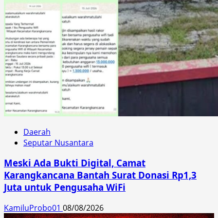
Daerah
Seputar Nusantara
Meski Ada Bukti Digital, Camat
Karangkancana Bantah Surat Donasi Rp1,3
Juta untuk Pengusaha WiFi
KamiluProbo01
08/08/2026