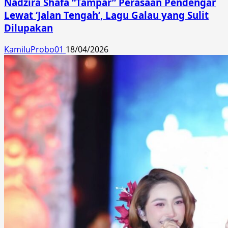
Nadzira Shafa “Tampar” Perasaan Pendengar
Lewat ‘Jalan Tengah’, Lagu Galau yang Sulit
Dilupakan
KamiluProbo01
18/04/2026