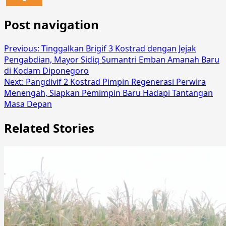
Post navigation
Previous:
Tinggalkan Brigif 3 Kostrad dengan Jejak
Pengabdian, Mayor Sidiq Sumantri Emban Amanah Baru
di Kodam Diponegoro
Next:
Pangdivif 2 Kostrad Pimpin Regenerasi Perwira
Menengah, Siapkan Pemimpin Baru Hadapi Tantangan
Masa Depan
Related Stories