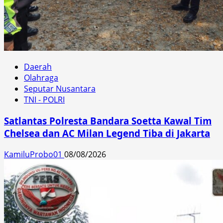
Daerah
Olahraga
Seputar Nusantara
TNI - POLRI
Satlantas Polresta Bandara Soetta Kawal Tim
Chelsea dan AC Milan Legend Tiba di Jakarta
KamiluProbo01
08/08/2026