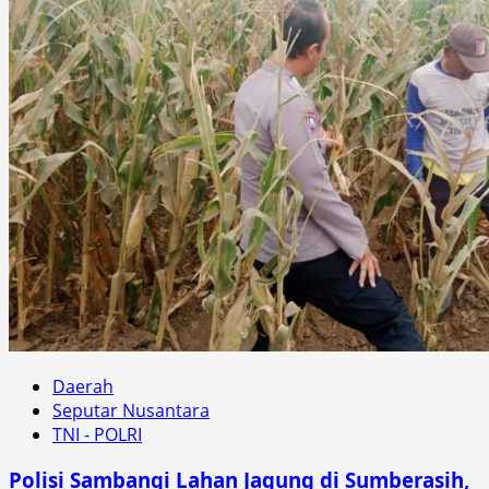
Daerah
Seputar Nusantara
TNI - POLRI
Polisi Sambangi Lahan Jagung di Sumberasih,