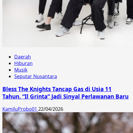
Daerah
Hiburan
Musik
Seputar Nusantara
Bless The Knights Tancap Gas di Usia 11
Tahun, “Il Grinta” Jadi Sinyal Perlawanan Baru
KamiluProbo01
22/04/2026