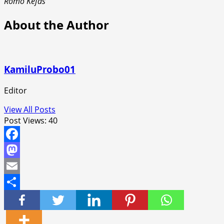
Romo Kefas
About the Author
KamiluProbo01
Editor
View All Posts
Post Views:
40
Facebook
Mastodon
Email
Share