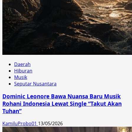
Daerah
Hiburan
Musik
Seputar Nusantara
Dominic Leonore Bawa Nuansa Baru Musik
Rohani Indonesia Lewat Single “Takut Akan
Tuhan”
KamiluProbo01
13/05/2026