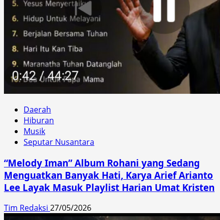
Daerah
Hiburan
Musik
Seputar Nusantara
“Melody Iman” Album Rohani yang Sedang
Menguatkan Banyak Hati, Karya Arief Arianto
Lee Layak Masuk Playlist Harian Umat Kristen
Tim Redaksi
27/05/2026