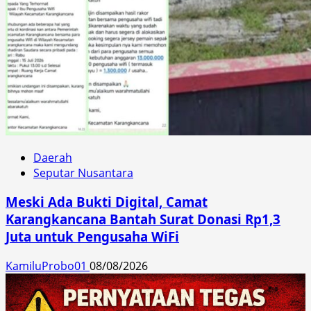
Daerah
Seputar Nusantara
Meski Ada Bukti Digital, Camat
Karangkancana Bantah Surat Donasi Rp1,3
Juta untuk Pengusaha WiFi
KamiluProbo01
08/08/2026