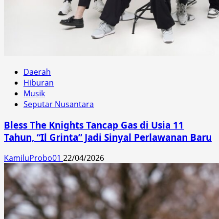
Daerah
Hiburan
Musik
Seputar Nusantara
Bless The Knights Tancap Gas di Usia 11
Tahun, “Il Grinta” Jadi Sinyal Perlawanan Baru
KamiluProbo01
22/04/2026