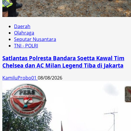
Daerah
Olahraga
Seputar Nusantara
TNI - POLRI
Satlantas Polresta Bandara Soetta Kawal Tim
Chelsea dan AC Milan Legend Tiba di Jakarta
KamiluProbo01
08/08/2026