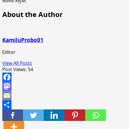
Romo Kefas
About the Author
KamiluProbo01
Editor
View All Posts
Post Views:
54
Facebook
Mastodon
Email
Share