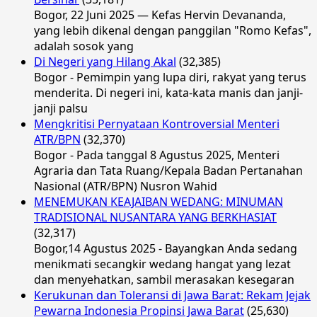
Bogor, 22 Juni 2025 — Kefas Hervin Devananda,
yang lebih dikenal dengan panggilan "Romo Kefas",
adalah sosok yang
Di Negeri yang Hilang Akal
(32,385)
Bogor - Pemimpin yang lupa diri, rakyat yang terus
menderita. Di negeri ini, kata-kata manis dan janji-
janji palsu
Mengkritisi Pernyataan Kontroversial Menteri
ATR/BPN
(32,370)
Bogor - Pada tanggal 8 Agustus 2025, Menteri
Agraria dan Tata Ruang/Kepala Badan Pertanahan
Nasional (ATR/BPN) Nusron Wahid
MENEMUKAN KEAJAIBAN WEDANG: MINUMAN
TRADISIONAL NUSANTARA YANG BERKHASIAT
(32,317)
Bogor,14 Agustus 2025 - Bayangkan Anda sedang
menikmati secangkir wedang hangat yang lezat
dan menyehatkan, sambil merasakan kesegaran
Kerukunan dan Toleransi di Jawa Barat: Rekam Jejak
Pewarna Indonesia Propinsi Jawa Barat
(25,630)