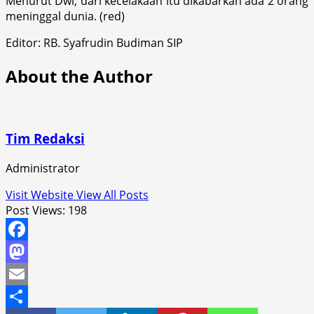
Menurut Dwi, dari kecelakaan itu dikabarkan ada 2 orang
meninggal dunia. (red)
Editor: RB. Syafrudin Budiman SIP
About the Author
Tim Redaksi
Administrator
Visit Website
View All Posts
Post Views:
198
Facebook
Mastodon
Email