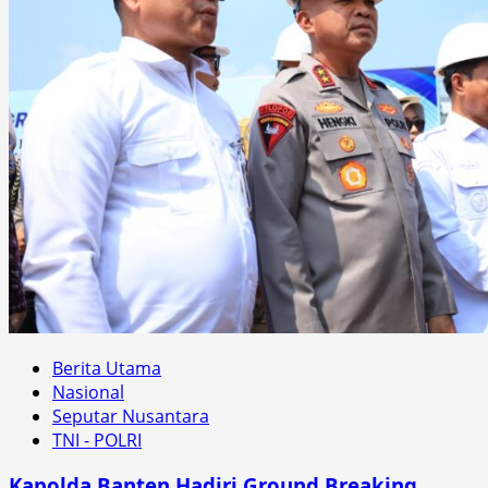
Berita Utama
Nasional
Seputar Nusantara
TNI - POLRI
Kapolda Banten Hadiri Ground Breaking