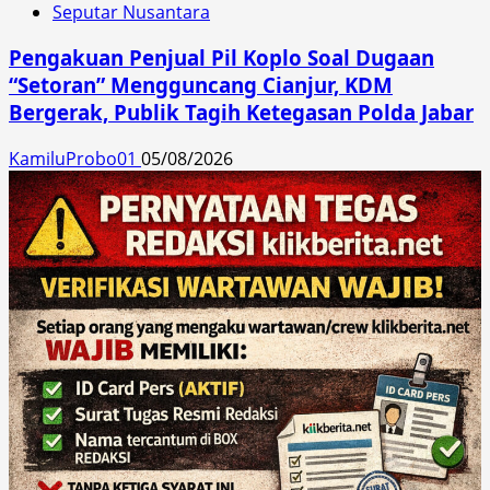
Seputar Nusantara
Pengakuan Penjual Pil Koplo Soal Dugaan
“Setoran” Mengguncang Cianjur, KDM
Bergerak, Publik Tagih Ketegasan Polda Jabar
KamiluProbo01
05/08/2026