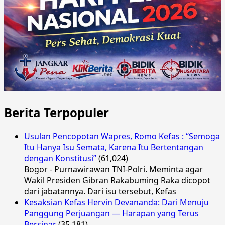
Berita Terpopuler
Usulan Pencopotan Wapres, Romo Kefas : “Semoga
Itu Hanya Isu Semata, Karena Itu Bertentangan
dengan Konstitusi”
(61,024)
Bogor - Purnawirawan TNI-Polri. Meminta agar
Wakil Presiden Gibran Rakabuming Raka dicopot
dari jabatannya. Dari isu tersebut, Kefas
Kesaksian Kefas Hervin Devananda: Dari Menuju
Panggung Perjuangan — Harapan yang Terus
Bersinar
(35,181)