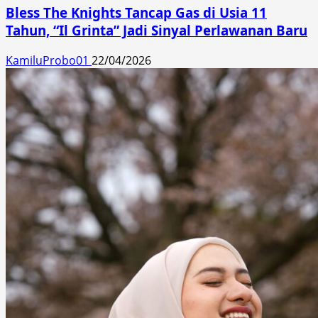
Bless The Knights Tancap Gas di Usia 11
Tahun, “Il Grinta” Jadi Sinyal Perlawanan Baru
KamiluProbo01
22/04/2026