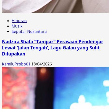
Hiburan
Musik
Seputar Nusantara
Nadzira Shafa “Tampar” Perasaan Pendengar
Lewat ‘Jalan Tengah’, Lagu Galau yang Sulit
Dilupakan
KamiluProbo01
18/04/2026