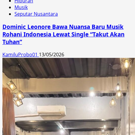
Hiburan
Musik
Seputar Nusantara
Dominic Leonore Bawa Nuansa Baru Musik
Rohani Indonesia Lewat Single “Takut Akan
Tuhan”
KamiluProbo01
13/05/2026