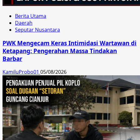
Berita Utama
Daerah
Seputar Nusantara
PWK Mengecam Keras Intimidasi Wartawan di
Ketapang: Pengerahan Massa Tindakan
Barbar
KamiluProbo01
05/08/2026