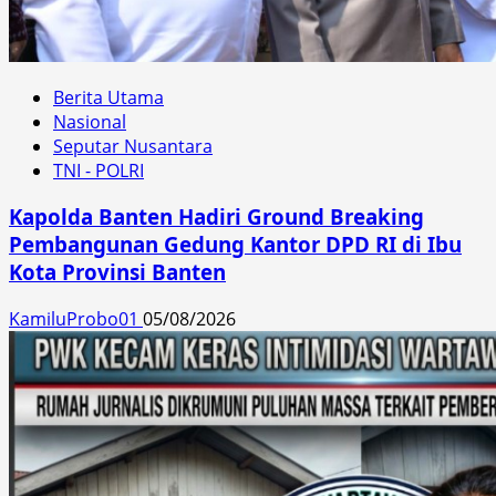
Berita Utama
Nasional
Seputar Nusantara
TNI - POLRI
Kapolda Banten Hadiri Ground Breaking
Pembangunan Gedung Kantor DPD RI di Ibu
Kota Provinsi Banten
KamiluProbo01
05/08/2026