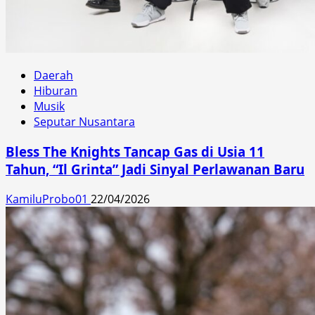
Daerah
Hiburan
Musik
Seputar Nusantara
Bless The Knights Tancap Gas di Usia 11
Tahun, “Il Grinta” Jadi Sinyal Perlawanan Baru
KamiluProbo01
22/04/2026