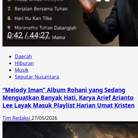
Daerah
Hiburan
Musik
Seputar Nusantara
“Melody Iman” Album Rohani yang Sedang
Menguatkan Banyak Hati, Karya Arief Arianto
Lee Layak Masuk Playlist Harian Umat Kristen
Tim Redaksi
27/05/2026