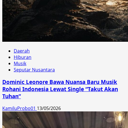
Daerah
Hiburan
Musik
Seputar Nusantara
Dominic Leonore Bawa Nuansa Baru Musik
Rohani Indonesia Lewat Single “Takut Akan
Tuhan”
KamiluProbo01
13/05/2026