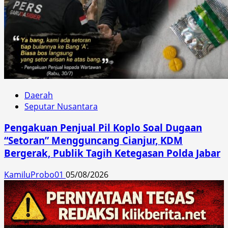
Daerah
Seputar Nusantara
Pengakuan Penjual Pil Koplo Soal Dugaan
“Setoran” Mengguncang Cianjur, KDM
Bergerak, Publik Tagih Ketegasan Polda Jabar
KamiluProbo01
05/08/2026