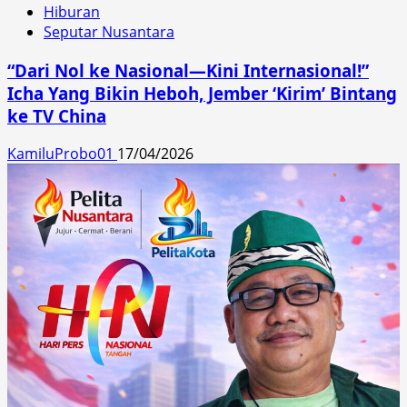
Hiburan
Seputar Nusantara
“Dari Nol ke Nasional—Kini Internasional!”
Icha Yang Bikin Heboh, Jember ‘Kirim’ Bintang
ke TV China
KamiluProbo01
17/04/2026