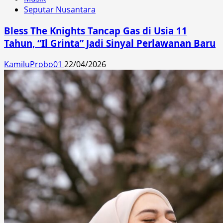
Seputar Nusantara
Bless The Knights Tancap Gas di Usia 11
Tahun, “Il Grinta” Jadi Sinyal Perlawanan Baru
KamiluProbo01
22/04/2026