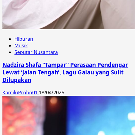
Hiburan
Musik
Seputar Nusantara
Nadzira Shafa “Tampar” Perasaan Pendengar
Lewat ‘Jalan Tengah’, Lagu Galau yang Sulit
Dilupakan
KamiluProbo01
18/04/2026