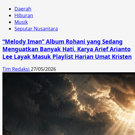
Daerah
Hiburan
Musik
Seputar Nusantara
“Melody Iman” Album Rohani yang Sedang
Menguatkan Banyak Hati, Karya Arief Arianto
Lee Layak Masuk Playlist Harian Umat Kristen
Tim Redaksi
27/05/2026