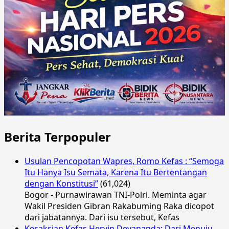
Berita Terpopuler
Usulan Pencopotan Wapres, Romo Kefas : “Semoga
Itu Hanya Isu Semata, Karena Itu Bertentangan
dengan Konstitusi”
(61,024)
Bogor - Purnawirawan TNI-Polri. Meminta agar
Wakil Presiden Gibran Rakabuming Raka dicopot
dari jabatannya. Dari isu tersebut, Kefas
Kesaksian Kefas Hervin Devananda: Dari Menuju