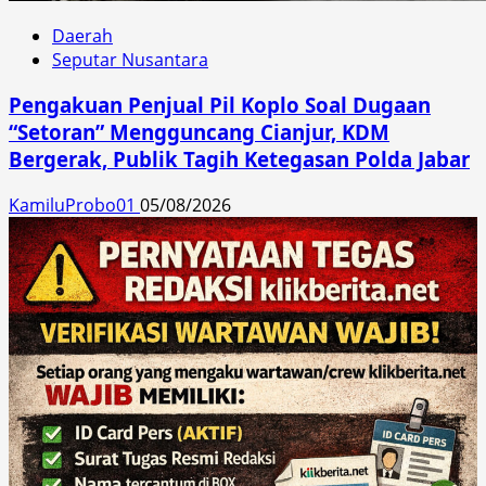
Daerah
Seputar Nusantara
Pengakuan Penjual Pil Koplo Soal Dugaan
“Setoran” Mengguncang Cianjur, KDM
Bergerak, Publik Tagih Ketegasan Polda Jabar
KamiluProbo01
05/08/2026