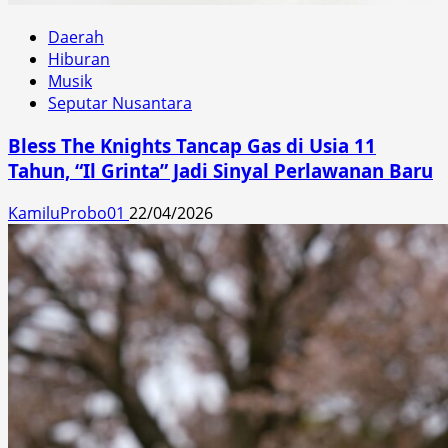
Daerah
Hiburan
Musik
Seputar Nusantara
Bless The Knights Tancap Gas di Usia 11
Tahun, “Il Grinta” Jadi Sinyal Perlawanan Baru
KamiluProbo01
22/04/2026