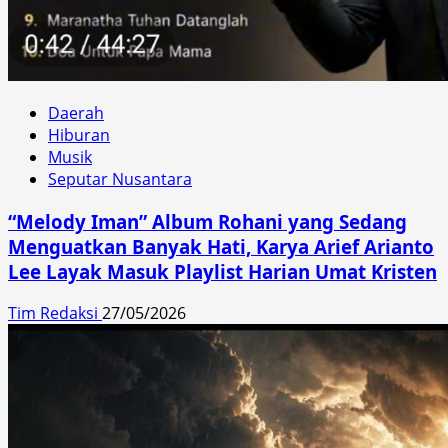
Daerah
Hiburan
Musik
Seputar Nusantara
“Melody Iman” Album Rohani yang Sedang
Menguatkan Banyak Hati, Karya Arief Arianto
Lee Layak Masuk Playlist Harian Umat Kristen
Tim Redaksi
27/05/2026