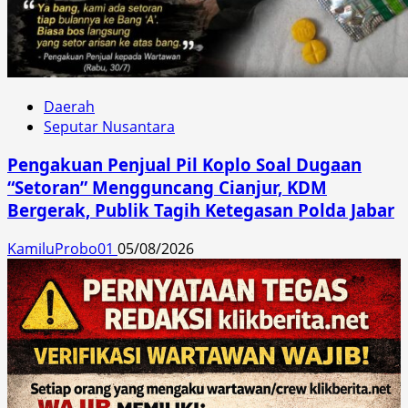
Daerah
Seputar Nusantara
Pengakuan Penjual Pil Koplo Soal Dugaan
“Setoran” Mengguncang Cianjur, KDM
Bergerak, Publik Tagih Ketegasan Polda Jabar
KamiluProbo01
05/08/2026