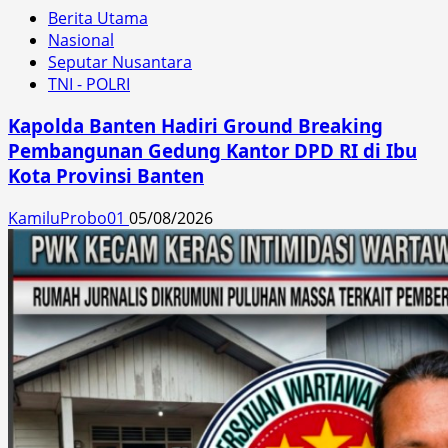
Berita Utama
Nasional
Seputar Nusantara
TNI - POLRI
Kapolda Banten Hadiri Ground Breaking
Pembangunan Gedung Kantor DPD RI di Ibu
Kota Provinsi Banten
KamiluProbo01
05/08/2026